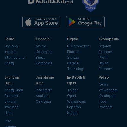
Berita
Finansial
Digital
Ekonopedia
Nasional
Makro
E-Commerce
Sejarah
Industri
Keuangan
Fintech
Ekonomi
Internasional
Bursa
Startup
Profil
Energi
Korporasi
Gadget
Istilah
Teknologi
Ekonomi
Ekonomi
Jurnalisme
In-Depth &
Video
Hijau
Data
Opini
News
Energi Baru
Infografik
Telaah
Wawancara
Ekonomi
Analisis
Opini
Katalogue
Sirkular
Cek Data
Wawancara
Foto
Investasi
Laporan
Podcast
Hijau
Khusus
Info
Indeks