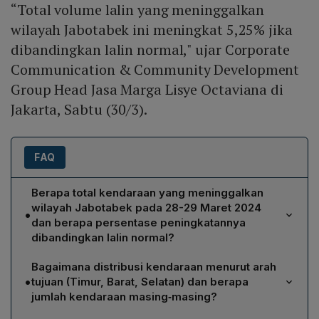
“Total volume lalin yang meninggalkan
wilayah Jabotabek ini meningkat 5,25% jika
dibandingkan lalin normal," ujar Corporate
Communication & Community Development
Group Head Jasa Marga Lisye Octaviana di
Jakarta, Sabtu (30/3).
FAQ
Berapa total kendaraan yang meninggalkan
wilayah Jabotabek pada 28-29 Maret 2024
•
dan berapa persentase peningkatannya
dibandingkan lalin normal?
PT Jasa Marga mencatat sebanyak 298.370
Bagaimana distribusi kendaraan menurut arah
kendaraan meninggalkan wilayah Jabotabek pada
•
tujuan (Timur, Barat, Selatan) dan berapa
28‑29 Maret 2024. Menurut Corporate Communication
jumlah kendaraan masing‑masing?
& Community Development Group Head Lisye
Dari total 298.370 kendaraan, 129.706 kendaraan