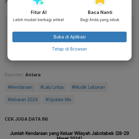
Android.
Fitur AI
Baca Nanti
Lebih mudah berbagi artikel
Bagi Anda yang sibuk
Baca artikel ini lewat aplikasi mobile.
Dapatkan pengalaman membaca lebih nyaman dan nikmati
Buka di Aplikasi
fitur menarik lainnya lewat aplikasi mobile Katadata.
Tetap di Browser
Reporter:
Antara
#Kendaraan
#Lalu Lintas
#Mudik Lebaran
#lebaran 2024
#Update Me
CEK JUGA DATA INI