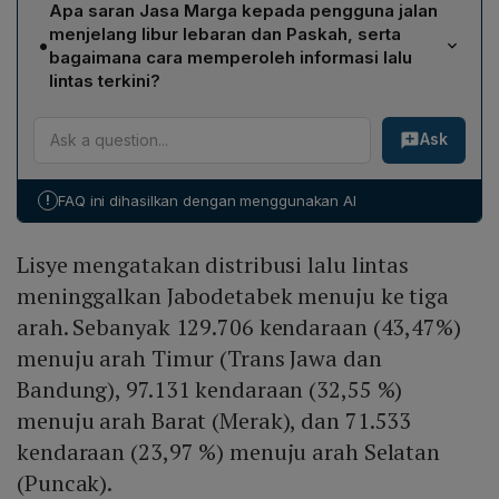
Octaviana, total volume lalin tersebut meningkat 5,25 %
Apa saran Jasa Marga kepada pengguna jalan
(43,47 %) menuju arah Timur (Trans Jawa dan
dibandingkan lalin normal.
menjelang libur lebaran dan Paskah, serta
•
Bandung), 97.131 kendaraan (32,55 %) menuju arah
bagaimana cara memperoleh informasi lalu
Barat (Merak), dan 71.533 kendaraan (23,97 %) menuju
lintas terkini?
arah Selatan (Puncak). Pada gerbang tol, GT Cikampek
Jasa Marga mengimbau pengendara untuk
Utama mencatat 60.370 kendaraan ke Trans Jawa, GT
Ask
mengantisipasi perjalanan, memastikan kendaraan
Kalihurip Utama 69.366 kendaraan ke Bandung, GT
dalam keadaan prima, memeriksa kecukupan BBM,
Cikupa 97.131 kendaraan ke Merak, dan GT Ciawi
saldo uang elektronik, serta mematuhi rambu dan
71.533 kendaraan ke Puncak.
!
FAQ ini dihasilkan dengan menggunakan AI
arahan petugas. Informasi lalu lintas terkini dan
permintaan pelayanan dapat diakses melalui One Call
Lisye mengatakan distribusi lalu lintas
Center 24 Jam Jasa Marga di 14080, akun Twitter
@PTJASAMARGA, atau aplikasi Travoy untuk iOS dan
meninggalkan Jabodetabek menuju ke tiga
Android.
arah. Sebanyak 129.706 kendaraan (43,47%)
menuju arah Timur (Trans Jawa dan
Bandung), 97.131 kendaraan (32,55 %)
menuju arah Barat (Merak), dan 71.533
kendaraan (23,97 %) menuju arah Selatan
(Puncak).