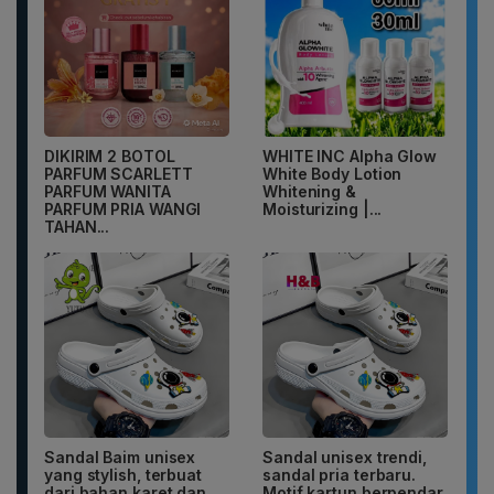
DIKIRIM 2 BOTOL
WHITE INC Alpha Glow
PARFUM SCARLETT
White Body Lotion
PARFUM WANITA
Whitening &
PARFUM PRIA WANGI
Moisturizing |...
TAHAN...
Sandal Baim unisex
Sandal unisex trendi,
yang stylish, terbuat
sandal pria terbaru.
dari bahan karet dan
Motif kartun berpendar.