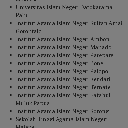
Universitas Islam Negeri Datokarama
Palu
Institut Agama Islam Negeri Sultan Amai
Gorontalo
Institut Agama Islam Negeri Ambon
Institut Agama Islam Negeri Manado
Institut Agama Islam Negeri Parepare
Institut Agama Islam Negeri Bone
Institut Agama Islam Negeri Palopo
Institut Agama Islam Negeri Kendari
Institut Agama Islam Negeri Ternate
Institut Agama Islam Negeri Fatahul
Muluk Papua
Institut Agama Islam Negeri Sorong
Sekolah Tinggi Agama Islam Negeri
Majene