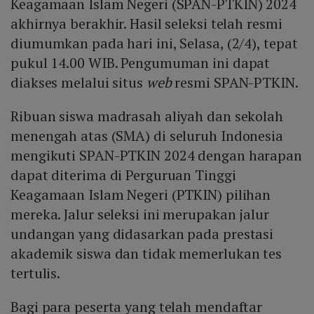
Keagamaan Islam Negeri (SPAN-PTKIN) 2024
akhirnya berakhir. Hasil seleksi telah resmi
diumumkan pada hari ini, Selasa, (2/4), tepat
pukul 14.00 WIB. Pengumuman ini dapat
diakses melalui situs
web
resmi SPAN-PTKIN.
Ribuan siswa madrasah aliyah dan sekolah
menengah atas (SMA) di seluruh Indonesia
mengikuti SPAN-PTKIN 2024 dengan harapan
dapat diterima di Perguruan Tinggi
Keagamaan Islam Negeri (PTKIN) pilihan
mereka. Jalur seleksi ini merupakan jalur
undangan yang didasarkan pada prestasi
akademik siswa dan tidak memerlukan tes
tertulis.
Bagi para peserta yang telah mendaftar