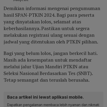
Demikian informasi mengenai pengumuman
hasil SPAN-PTKIN 2024. Bagi para peserta
yang dinyatakan lolos, selamat atas
keberhasilannya. Pastikan untuk segera
melakukan registrasi ulang sesuai dengan
jadwal yang ditentukan oleh PTKIN pilihan.
Bagi yang belum lolos, jangan berkecil hati.
Masih ada kesempatan untuk mendaftar
melalui jalur Ujian Mandiri PTKIN atau
Seleksi Nasional Berdasarkan Tes (SNBT).
Tetap semangat dan teruslah berusaha.
Baca artikel ini lewat aplikasi mobile.
Dapatkan pengalaman membaca lebih nyaman dan nikmati