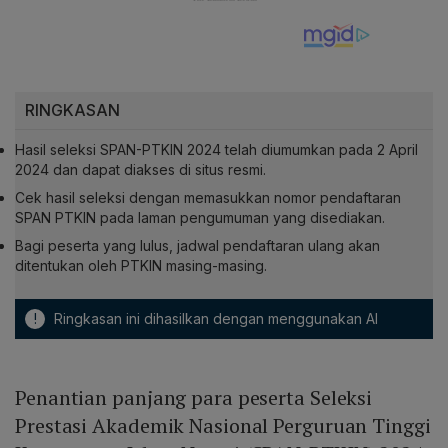
RINGKASAN
Hasil seleksi SPAN-PTKIN 2024 telah diumumkan pada 2 April
2024 dan dapat diakses di situs resmi.
Cek hasil seleksi dengan memasukkan nomor pendaftaran
SPAN PTKIN pada laman pengumuman yang disediakan.
Bagi peserta yang lulus, jadwal pendaftaran ulang akan
ditentukan oleh PTKIN masing-masing.
!
Ringkasan ini dihasilkan dengan menggunakan AI
Penantian panjang para peserta Seleksi
Prestasi Akademik Nasional Perguruan Tinggi