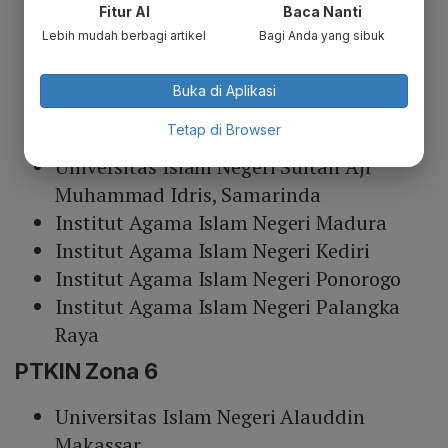
Fitur AI
Baca Nanti
Universitas Islam Negeri Mataram
Lebih mudah berbagi artikel
Bagi Anda yang sibuk
Universitas Islam Negeri KH. Achmad
Siddiq, Jember
Buka di Aplikasi
Universitas Islam Negeri Sayyid Ali
Tetap di Browser
Rahmatullah, Tulungagung
Universitas Islam Negeri Sultan Aji
Muhammad Idris, Samarinda
Institut Agama Islam Negeri Madura
Institut Agama Islam Negeri Kediri
Institut Agama Islam Negeri Ponorogo
Institut Agama Islam Negeri Palangka
Raya
PTKIN Zona 6
Universitas Islam Negeri Alauddin
Makassar