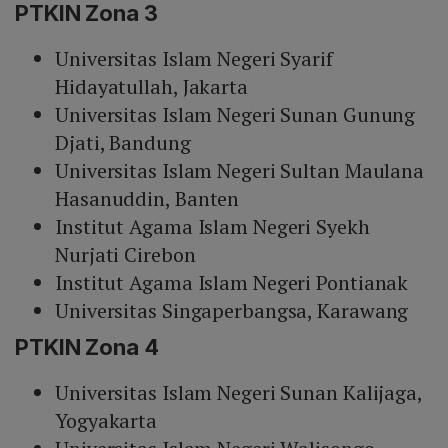
PTKIN Zona 3
Universitas Islam Negeri Syarif
Hidayatullah, Jakarta
Universitas Islam Negeri Sunan Gunung
Djati, Bandung
Universitas Islam Negeri Sultan Maulana
Hasanuddin, Banten
Institut Agama Islam Negeri Syekh
Nurjati Cirebon
Institut Agama Islam Negeri Pontianak
Universitas Singaperbangsa, Karawang
PTKIN Zona 4
Universitas Islam Negeri Sunan Kalijaga,
Yogyakarta