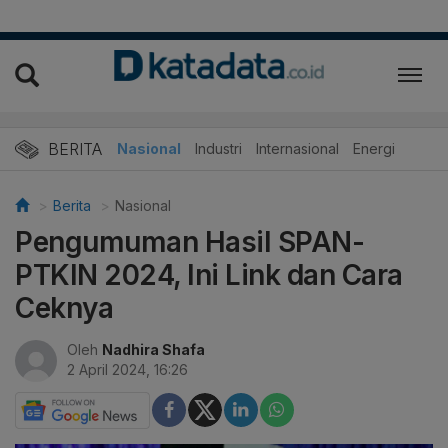
BERITA
Nasional
Industri
Internasional
Energi
Berita
Nasional
Pengumuman Hasil SPAN-
PTKIN 2024, Ini Link dan Cara
Ceknya
Oleh
Nadhira Shafa
2 April 2024, 16:26