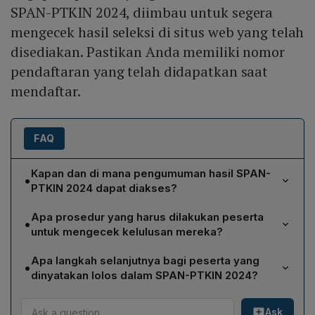
SPAN-PTKIN 2024, diimbau untuk segera
mengecek hasil seleksi di situs web yang telah
disediakan. Pastikan Anda memiliki nomor
pendaftaran yang telah didapatkan saat
mendaftar.
FAQ
Kapan dan di mana pengumuman hasil SPAN-
•
PTKIN 2024 dapat diakses?
Pengumuman resmi dibuka pada Selasa, 2 April 2024
Apa prosedur yang harus dilakukan peserta
•
pukul 14.00 WIB dan dapat diakses melalui situs web
untuk mengecek kelulusan mereka?
resmi SPAN-PTKIN di https://pengumuman-
Peserta harus membuka laman Pengumuman SPAN-
span.ptkin.ac.id/page.
Apa langkah selanjutnya bagi peserta yang
•
PTKIN 2024, memasukkan nomor pendaftaran pada
dinyatakan lolos dalam SPAN-PTKIN 2024?
kolom yang tersedia, kemudian hasil kelulusan akan
Peserta yang lolos harus melakukan proses verifikasi
ditampilkan secara otomatis di laman tersebut.
Ask
atau pendaftaran ulang di PTKIN yang dipilih sesuai