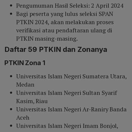
Pengumuman Hasil Seleksi: 2 April 2024
Bagi peserta yang lulus seleksi SPAN
PTKIN 2024, akan melakukan proses
verifikasi atau pendaftaran ulang di
PTKIN masing-masing.
Daftar 59 PTKIN dan Zonanya
PTKIN Zona 1
Universitas Islam Negeri Sumatera Utara,
Medan
Universitas Islam Negeri Sultan Syarif
Kasim, Riau
Universitas Islam Negeri Ar-Raniry Banda
Aceh
Universitas Islam Negeri Imam Bonjol,