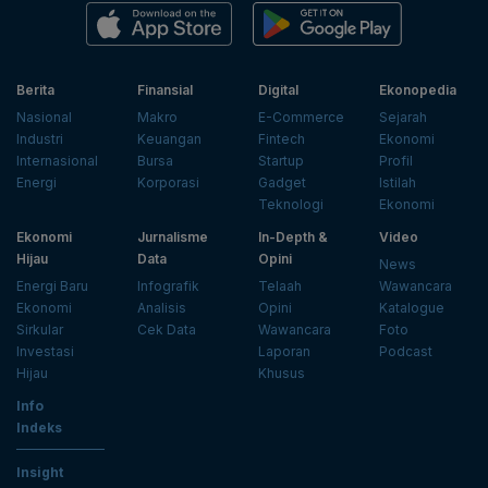
Berita
Finansial
Digital
Ekonopedia
Nasional
Makro
E-Commerce
Sejarah
Industri
Keuangan
Fintech
Ekonomi
Internasional
Bursa
Startup
Profil
Energi
Korporasi
Gadget
Istilah
Teknologi
Ekonomi
Ekonomi
Jurnalisme
In-Depth &
Video
Hijau
Data
Opini
News
Energi Baru
Infografik
Telaah
Wawancara
Ekonomi
Analisis
Opini
Katalogue
Sirkular
Cek Data
Wawancara
Foto
Investasi
Laporan
Podcast
Hijau
Khusus
Info
Indeks
Insight