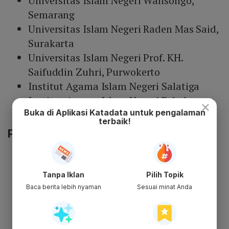
Universitas Islam Negeri Walisongo,
Semarang
Universitas Islam Negeri Raden Mas Said,
Surakarta
Universitas Islam Negeri Prof. KH.
Saifuddin Zuhri, Purwokerto
Institut Agama Islam Negeri Salatiga
Institut Agama Islam Negeri Pekalongan
×
Buka di Aplikasi Katadata untuk pengalaman
Institut Agama Islam Negeri Kudus
terbaik!
PTKIN Zona 5
Universitas Islam Negeri Sunan Ampel,
Surabaya
Tanpa Iklan
Pilih Topik
Universitas Islam Negeri Maulana Malik
Baca berita lebih nyaman
Sesuai minat Anda
Ibrahim, Malang
Universitas Islam Negeri Antasari,
Banjarmasin