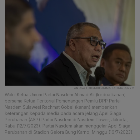
ANTARA FOTO/MUHAMMAD ADIMAJA/NYM.
Wakil Ketua Umum Partai Nasdem Ahmad Ali (kedua kanan)
bersama Ketua Teritorial Pemenangan Pemilu DPP Partai
Nasdem Sulawesi Rachmat Gobel (kanan) memberikan
keterangan kepada media pada acara jelang Apel Siaga
Perubahan (ASP) Partai Nasdem di Nasdem Tower, Jakarta,
Rabu (12/7/2023). Partai Nasdem akan menggelar Apel Siaga
Perubahan di Stadion Gelora Bung Karno, Minggu (16/7/2023).