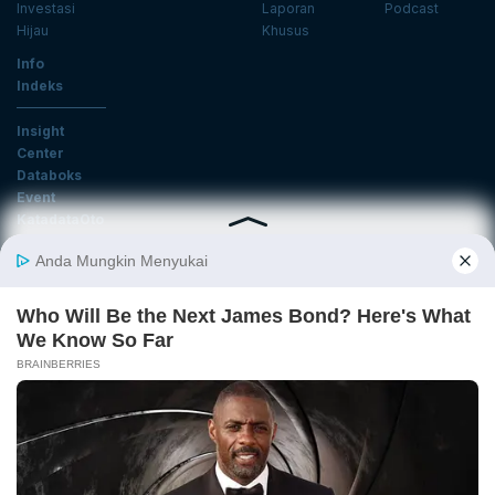
Investasi
Laporan
Podcast
Hijau
Khusus
Info
Indeks
Insight
Center
Databoks
Event
KatadataOto
Langganan Newsletter
Email
Daftar
Ikuti Kami
Tentang Katadata
Advertising
Karier
Pedoman Media Siber
Kebijakan Privasi
Disclaimer
Hubungi Kami