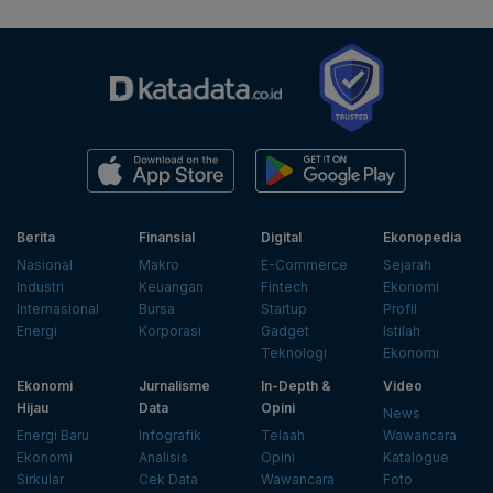
Berita
Finansial
Digital
Ekonopedia
Nasional
Makro
E-Commerce
Sejarah
Industri
Keuangan
Fintech
Ekonomi
Internasional
Bursa
Startup
Profil
Energi
Korporasi
Gadget
Istilah
Teknologi
Ekonomi
Ekonomi
Jurnalisme
In-Depth &
Video
Hijau
Data
Opini
News
Energi Baru
Infografik
Telaah
Wawancara
Ekonomi
Analisis
Opini
Katalogue
Sirkular
Cek Data
Wawancara
Foto