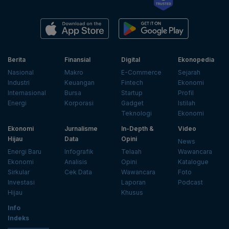
Berita
Finansial
Digital
Ekonopedia
Nasional
Makro
E-Commerce
Sejarah
Industri
Keuangan
Fintech
Ekonomi
Internasional
Bursa
Startup
Profil
Energi
Korporasi
Gadget
Istilah
Teknologi
Ekonomi
Ekonomi
Jurnalisme
In-Depth &
Video
Hijau
Data
Opini
News
Energi Baru
Infografik
Telaah
Wawancara
Ekonomi
Analisis
Opini
Katalogue
Sirkular
Cek Data
Wawancara
Foto
Investasi
Laporan
Podcast
Hijau
Khusus
Info
Indeks