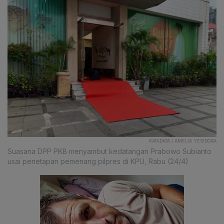
KATADATA / AMELIA YESIDORA
Suasana DPP PKB menyambut kedatangan Prabowo Subianto
usai penetapan pemenang pilpres di KPU, Rabu (24/4)