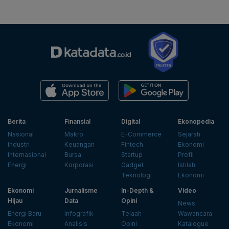
Berita
Finansial
Digital
Ekonopedia
Nasional
Makro
E-Commerce
Sejarah
Industri
Keuangan
Fintech
Ekonomi
Internasional
Bursa
Startup
Profil
Energi
Korporasi
Gadget
Istilah
Teknologi
Ekonomi
Ekonomi
Jurnalisme
In-Depth &
Video
Hijau
Data
Opini
News
Energi Baru
Infografik
Telaah
Wawancara
Ekonomi
Analisis
Opini
Katalogue