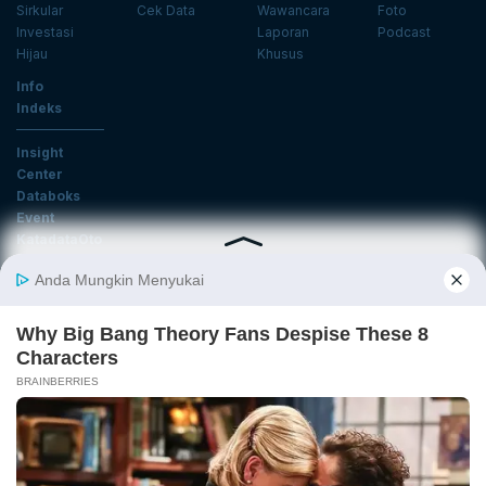
Sirkular
Cek Data
Wawancara
Foto
Investasi
Laporan
Podcast
Hijau
Khusus
Info
Indeks
Insight
Center
Databoks
Event
KatadataOto
Langganan Newsletter
Email
Daftar
Ikuti Kami
Tentang Katadata
Advertising
Karier
Pedoman Media Siber