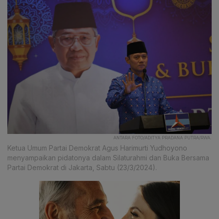
ANTARA FOTO/ADITYA PRADANA PUTRA/RWA.
Ketua Umum Partai Demokrat Agus Harimurti Yudhoyono
menyampaikan pidatonya dalam Silaturahmi dan Buka Bersama
Partai Demokrat di Jakarta, Sabtu (23/3/2024).