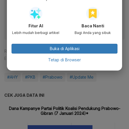
Baca artikel ini lewat aplikasi mobile.
Dapatkan pengalaman membaca lebih nyaman dan nikmati
fitur menarik lainnya lewat aplikasi mobile Katadata.
Fitur AI
Baca Nanti
Lebih mudah berbagi artikel
Bagi Anda yang sibuk
Buka di Aplikasi
Reporter:
Muhamad Fajar Riyandanu
Editor:
Ameidyo Daud Nasution
Tetap di Browser
#AHY
#PKB
#Prabowo
#Update Me
CEK JUGA DATA INI