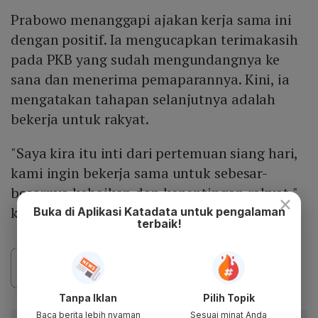
Prabowo menanggapi ajakan kerja sama ini
dengan positif. Ia mengucapkan terimakasih
pada PKB yang sudah mengundangnya ke
sana dan menerima pemaparannya. Kini, ia
mengatakan tahapan selanjutnya adalah
bekerja untuk rakyat.
"Saya kira itu inti dari pertemuan siang hari,
kami ingin bekerja sama untuk sebesar-
besarnya kebaikan dan kepentingan rakyat,"
×
kata Prabowo.
Buka di Aplikasi Katadata untuk pengalaman
terbaik!
Tanpa Iklan
Pilih Topik
Baca berita lebih nyaman
Sesuai minat Anda