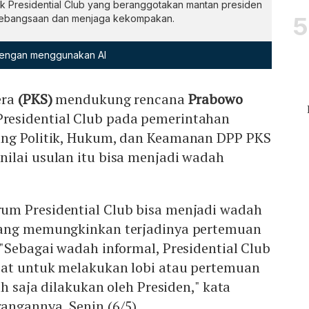
Presidential Club yang beranggotakan mantan presiden
kebangsaan dan menjaga kekompakan.
 dengan menggunakan AI
era
(PKS)
mendukung rencana
Prabowo
esidential Club pada pemerintahan
ang Politik, Hukum, dan Keamanan DPP PKS
ilai usulan itu bisa menjadi wadah
um Presidential Club bisa menjadi wadah
yang memungkinkan terjadinya pertemuan
"Sebagai wadah informal, Presidential Club
pat untuk melakukan lobi atau pertemuan
ah saja dilakukan oleh Presiden," kata
ngannya, Senin (6/5).