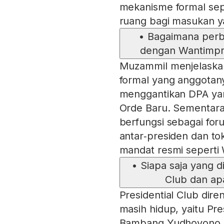
mekanisme formal sep
ruang bagi masukan ya
•
Bagaimana perbe
dengan Wantimpr
Muzammil menjelaska
formal yang anggotanya
menggantikan DPA yan
Orde Baru. Sementara P
berfungsi sebagai foru
antar‑presiden dan tok
mandat resmi seperti
•
Siapa saja yang d
Club dan ap
Presidential Club dir
masih hidup, yaitu Pre
Bambang Yudhoyono, 