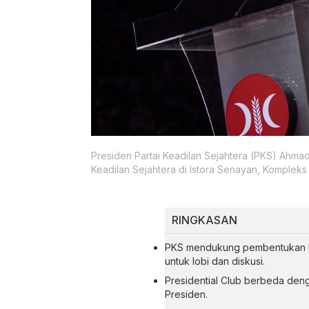
Presiden Partai Keadilan Sejahtera (PKS) Ahma
Keadilan Sejahtera di Istora Senayan, Kompleks
RINGKASAN
PKS mendukung pembentukan Pr
untuk lobi dan diskusi.
Presidential Club berbeda den
Presiden.