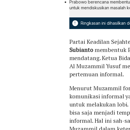
Prabowo berencana membentuk 
untuk mendiskusikan masalah 
!
Ringkasan ini dihasilkan
Partai Keadilan Sejaht
Subianto
membentuk Pr
mendatang. Ketua Bid
Al Muzammil Yusuf men
pertemuan informal.
Menurut Muzammil for
komunikasi informal 
untuk melakukan lobi. 
bisa saja menjadi tem
informal. Hal ini sah-s
Muzammil dalam ketera