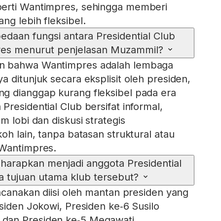
erti Wantimpres, sehingga memberi
ng lebih fleksibel.
daan fungsi antara Presidential Club
es menurut penjelasan Muzammil?
n bahwa Wantimpres adalah lembaga
 ditunjuk secara eksplisit oleh presiden,
g dianggap kurang fleksibel pada era
residential Club bersifat informal,
m lobi dan diskusi strategis
oh lain, tanpa batasan struktural atau
 Wantimpres.
iharapkan menjadi anggota Presidential
a tujuan utama klub tersebut?
encanakan diisi oleh mantan presiden yang
siden Jokowi, Presiden ke‑6 Susilo
dan Presiden ke‑5 Megawati