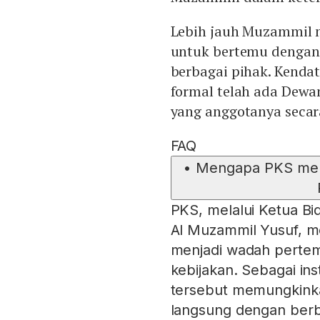
Lebih jauh Muzammil me
untuk bertemu dengan
berbagai pihak. Kenda
formal telah ada Dewa
yang anggotanya secara
FAQ
•
Mengapa PKS me
PKS, melalui Ketua B
Al Muzammil Yusuf, me
menjadi wadah pertemu
kebijakan. Sebagai inst
tersebut memungkinka
langsung dengan berb