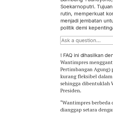
Soekarnoputri. Tujua
rutin, memperkuat ko
menjadi jembatan un
politik demi kepenting
!
FAQ ini dihasilkan d
Wantimpres menggant
Pertimbangan Agung) p
kurang fleksibel dalam
sehingga dibentuklah
Presiden.
“Wantimpres berbeda 
dianggap setara denga