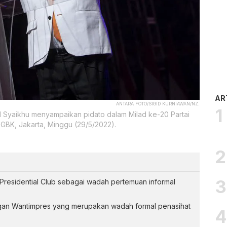
AR
ANTARA FOTO/SIGID KURNIAWAN/NZ.
d Syaikhu menyampaikan pidato dalam Milad ke-20 Partai
 GBK, Jakarta, Minggu (29/5/2022).
esidential Club sebagai wadah pertemuan informal
gan Wantimpres yang merupakan wadah formal penasihat