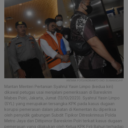
ANTARA FOTO/INDRIANTO EKO SUWARSO/HP.
Mantan Menteri Pertanian Syahrul Yasin Limpo (kedua kiri)
dikawal petugas usai menjalani pemeriksaan di Bareskrim
Mabes Polri, Jakarta, Jumat (13/10/2023). Syahrul Yasin Limpo
(SYL) yang merupakan tersangka KPK pada kasus dugaan
korupsi pemerasan dalam jabatan di Kementan itu diperiksa
oleh penyidik gabungan Subdit Tipikor Ditreskrimsus Polda
Metro Jaya dan Dittipimor Bareskrim Polri terkait kasus dugaan
pemerasan yang dilakukan oleh Ketua KPK Firli Bahuri terhadap