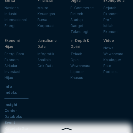
Berita
Finansial
Digital
Ekonopedia
Nasional
Makro
E-Commerce
Sejarah
Industri
Keuangan
Fintech
Ekonomi
Internasional
Bursa
Startup
Profil
Energi
Korporasi
Gadget
Istilah
Teknologi
Ekonomi
Ekonomi
Jurnalisme
In-Depth &
Video
Hijau
Data
Opini
News
Energi Baru
Infografik
Telaah
Wawancara
Ekonomi
Analisis
Opini
Katalogue
Sirkular
Cek Data
Wawancara
Foto
Investasi
Laporan
Podcast
Hijau
Khusus
Info
Indeks
Insight
Center
Databoks
Event
KatadataOto