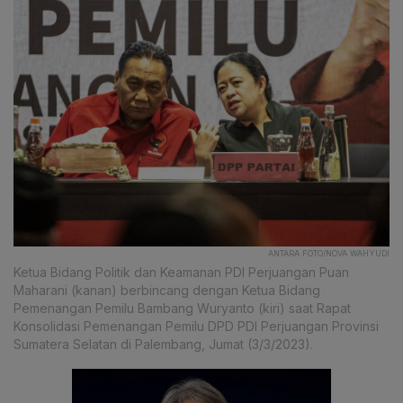
ANTARA FOTO/NOVA WAHYUDI
Ketua Bidang Politik dan Keamanan PDI Perjuangan Puan
Maharani (kanan) berbincang dengan Ketua Bidang
Pemenangan Pemilu Bambang Wuryanto (kiri) saat Rapat
Konsolidasi Pemenangan Pemilu DPD PDI Perjuangan Provinsi
Sumatera Selatan di Palembang, Jumat (3/3/2023).