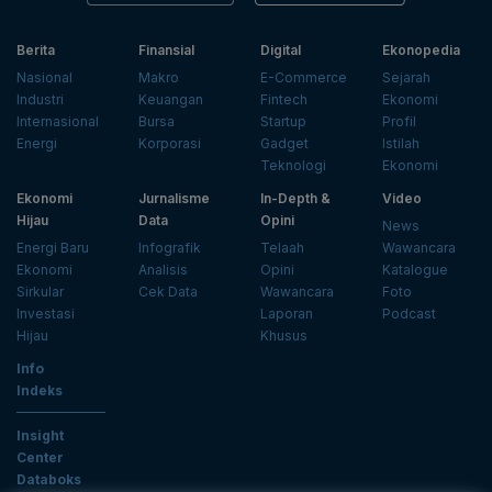
Berita
Finansial
Digital
Ekonopedia
Nasional
Makro
E-Commerce
Sejarah
Industri
Keuangan
Fintech
Ekonomi
Internasional
Bursa
Startup
Profil
Energi
Korporasi
Gadget
Istilah
Teknologi
Ekonomi
Ekonomi
Jurnalisme
In-Depth &
Video
Hijau
Data
Opini
News
Energi Baru
Infografik
Telaah
Wawancara
Ekonomi
Analisis
Opini
Katalogue
Sirkular
Cek Data
Wawancara
Foto
Investasi
Laporan
Podcast
Hijau
Khusus
Info
Indeks
Insight
Center
Databoks