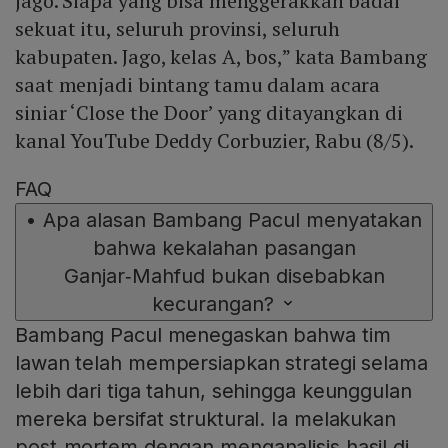
jago. Siapa yang bisa menggerakkan badai
sekuat itu, seluruh provinsi, seluruh
kabupaten. Jago, kelas A, bos,” kata Bambang
saat menjadi bintang tamu dalam acara
siniar ‘Close the Door’ yang ditayangkan di
kanal YouTube Deddy Corbuzier, Rabu (8/5).
FAQ
•
Apa alasan Bambang Pacul menyatakan
bahwa kekalahan pasangan
Ganjar‑Mahfud bukan disebabkan
kecurangan?
Bambang Pacul menegaskan bahwa tim
lawan telah mempersiapkan strategi selama
lebih dari tiga tahun, sehingga keunggulan
mereka bersifat struktural. Ia melakukan
post‑mortem dengan menganalisis hasil di