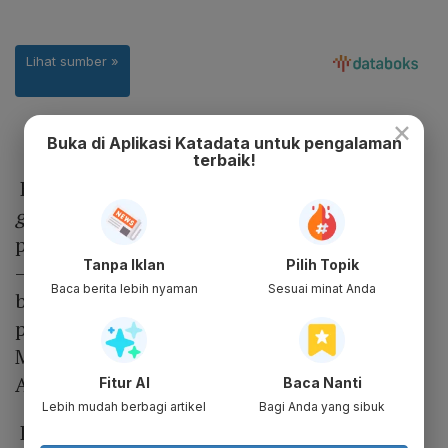
×
Buka di Aplikasi Katadata untuk pengalaman
terbaik!
British Council akan memberi 14 hibah atau
grants
untuk program ISPF tersebut. Seleksi
putaran pertama sudah selesai pada Januari
Tanpa Iklan
Pilih Topik
—Maret dan British Council memberi hibah
Baca berita lebih nyaman
Sesuai minat Anda
bagi tujuh peserta masing-masing 80 ribu
poundsterling atau sekitar Rp 1,62 miliar.
Mereka diharapkan memulai riset pada
Agustus
Fitur AI
Baca Nanti
Lebih mudah berbagi artikel
Bagi Anda yang sibuk
Departemen Sains, Inovasi, dan Teknologi