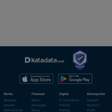
Berita
Finansial
Digital
Ekonopedia
Nasional
Makro
E-Commerce
Sejarah
Industri
Keuangan
Fintech
Ekonomi
Internasional
Bursa
Startup
Profil