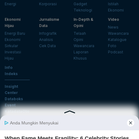
Energi
Korporasi
Gadget
Istilah
Teknologi
Ekonomi
Ekonomi
Jurnalisme
In-Depth &
Video
Hijau
Data
Opini
News
Energi Baru
Infografik
Telaah
Wawancara
Ekonomi
Analisis
Opini
Katalogue
Sirkular
Cek Data
Wawancara
Foto
Investasi
Laporan
Podcast
Hijau
Khusus
Info
Indeks
Insight
Center
Databoks
Event
KatadataOto
Langganan Newsletter
Email