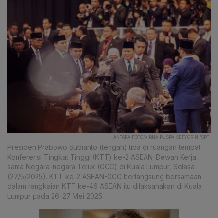
ANTARA FOTO/VIRNA PUSPA SETYORINI/SPT.
Presiden Prabowo Subianto (tengah) tiba di ruangan tempat
Konferensi Tingkat Tinggi (KTT) ke-2 ASEAN-Dewan Kerja
sama Negara-negara Teluk (GCC) di Kuala Lumpur, Selasa
(27/5/2025). KTT ke-2 ASEAN-GCC berlangsung bersamaan
dalam rangkaian KTT ke-46 ASEAN itu dilaksanakan di Kuala
Lumpur pada 26-27 Mei 2025.