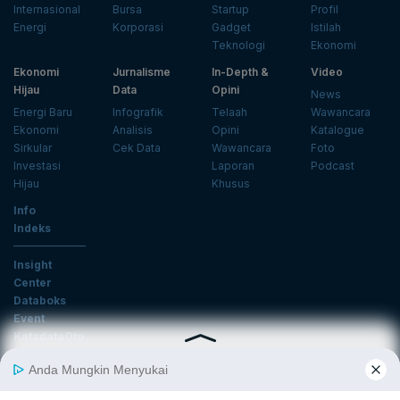
Internasional
Bursa
Startup
Profil
Energi
Korporasi
Gadget
Istilah
Teknologi
Ekonomi
Ekonomi
Jurnalisme
In-Depth &
Video
Hijau
Data
Opini
News
Energi Baru
Infografik
Telaah
Wawancara
Ekonomi
Analisis
Opini
Katalogue
Sirkular
Cek Data
Wawancara
Foto
Investasi
Laporan
Podcast
Hijau
Khusus
Info
Indeks
Insight
Center
Databoks
Event
KatadataOto
Langganan Newsletter