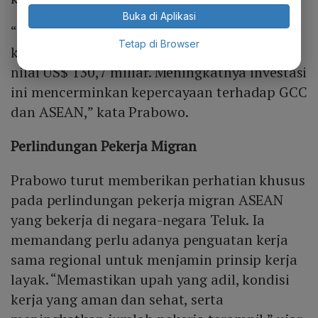
Buka di Aplikasi
“GCC merupakan mitra dagang terbesar
Tetap di Browser
ketujuh ASEAN pada tahun 2023, dengan
nilai US$ 130,7 miliar. Meningkatnya investasi
ini mencerminkan kepercayaan terhadap GCC
dan ASEAN,” kata Prabowo.
Perlindungan Pekerja Migran
Prabowo turut memberikan perhatian khusus
pada perlindungan pekerja migran ASEAN
yang bekerja di negara-negara Teluk. Ia
memandang perlu adanya penguatan kerja
sama regional untuk menjamin prinsip kerja
layak. “Memastikan upah yang adil, kondisi
kerja yang aman dan sehat, serta