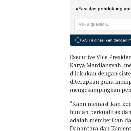
mempercepat proses pemul
Hutama Karya menerapkan 
siap dihuni pada 1 Janua
•
Fasilitas pendukung apa
pengerjaan berlangsung t
Subianto untuk meninjau 
Kompleks Huntara dilengk
yang ketat serta koordinas
komitmen pemerintah dal
mushola, ruang pertemuan 
dapat diselesaikan secar
blok. Fasilitas-fasilitas in
ini selaras dengan araha
penduduk, memastikan keny
memberikan dampak nyata
!
FAQ ini dihasilkan dengan
masa transisi pemulihan 
Executive Vice Preside
Karya Mardiansyah, m
dilakukan dengan sistem
diterapkan guna memp
mengesampingkan pen
“Kami memastikan koor
hunian berkualitas da
adalah memberikan dam
Danantara dan Kement