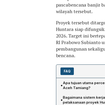
pascabencana banjir b
wilayah tersebut.
Proyek tersebut ditar
Huntara siap difungsik
2026. Target ini bert
RI Prabowo Subianto u
pembangunan sekalig
bencana.
FAQ
Apa tujuan utama perc
•
Aceh Tamiang?
Percepatan pembangunan H
Bagaimana sistem kerja
•
yang layak bagi warga ter
pelaksanaan proyek Hu