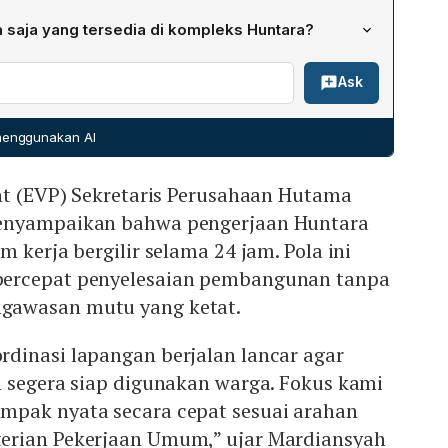
ihan pascabencana. Proyek ini menargetkan 193 unit
sistem kerja bergilir selama 24 jam, yang memungkinkan
ri 2026 bertepatan dengan kunjungan Presiden RI Prabowo
 saja yang tersedia di kompleks Huntara?
anpa henti. Pola ini dipadukan dengan pengawasan mutu
lokasi dan menyapa masyarakat, sehingga menegaskan
api dengan dapur dan tempat cuci bersama, toilet umum,
i lapangan yang terintegrasi, sehingga struktur utama
am menanggapi kebutuhan mendesak korban bencana.
Ask
warga, serta akses jalan selebar dua meter di setiap
a cepat tanpa mengorbankan standar kualitas. Pendekatan
i dirancang untuk mendukung aktivitas sehari-hari
n Danantara dan Kementerian Pekerjaan Umum untuk
amanan, sanitasi, serta ruang bersosialisasi selama
 secara cepat.
 menggunakan AI
pascabencana.
nt (EVP) Sekretaris Perusahaan Hutama
enyampaikan bahwa pengerjaan Huntara
 kerja bergilir selama 24 jam. Pola ini
ercepat penyelesaian pembangunan tanpa
gawasan mutu yang ketat.
dinasi lapangan berjalan lancar agar
n segera siap digunakan warga. Fokus kami
pak nyata secara cepat sesuai arahan
erian Pekerjaan Umum,” ujar Mardiansyah