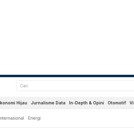
konomi Hijau
Jurnalisme Data
In-Depth & Opini
Otomotif
V
Internasional
Energi