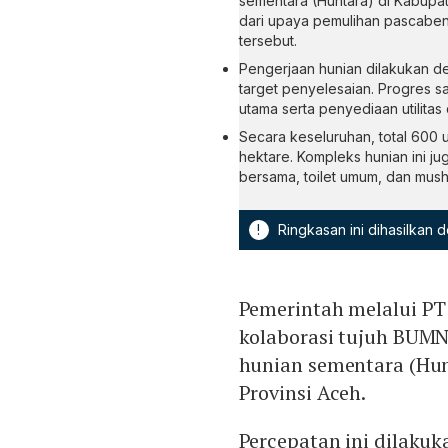
sementara (Huntara) di Kabup
dari upaya pemulihan pascaben
tersebut.
Pengerjaan hunian dilakukan de
target penyelesaian. Progres s
utama serta penyediaan utilitas 
Secara keseluruhan, total 600 u
hektare. Kompleks hunian ini ju
bersama, toilet umum, dan mush
!
Ringkasan ini dihasilkan
Pemerintah melalui PT
kolaborasi tujuh BU
hunian sementara (Hun
Provinsi Aceh.
Percepatan ini dilaku