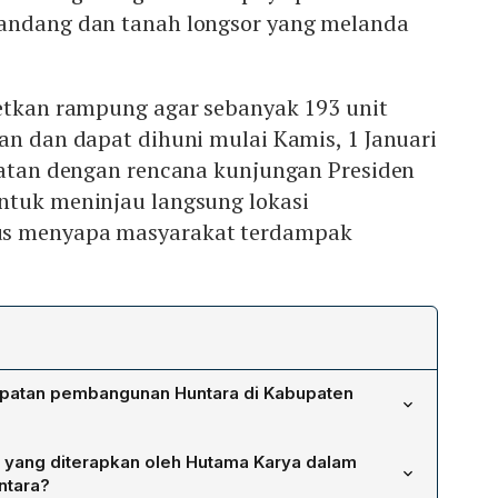
andang dan tanah longsor yang melanda
getkan rampung agar sebanyak 193 unit
an dan dapat dihuni mulai Kamis, 1 Januari
epatan dengan rencana kunjungan Presiden
ntuk meninjau langsung lokasi
us menyapa masyarakat terdampak
epatan pembangunan Huntara di Kabupaten
untara bertujuan memberikan solusi hunian sementara
 yang diterapkan oleh Hutama Karya dalam
dampak banjir bandang dan tanah longsor, sekaligus
ntara?