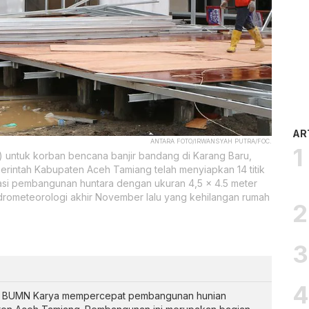
AR
ANTARA FOTO/IRWANSYAH PUTRA/FOC.
 untuk korban bencana banjir bandang di Karang Baru,
rintah Kabupaten Aceh Tamiang telah menyiapkan 14 titik
kasi pembangunan huntara dengan ukuran 4,5 x 4.5 meter
drometeorologi akhir November lalu yang kehilangan rumah
si BUMN Karya mempercepat pembangunan hunian