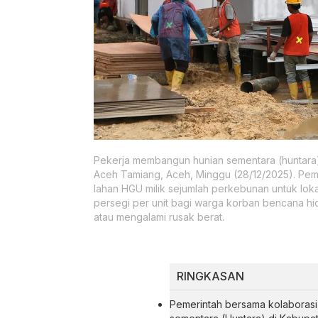
Pekerja membangun hunian sementara (huntara)
Aceh Tamiang, Aceh, Minggu (28/12/2025). Peme
lahan HGU milik sejumlah perkebunan untuk lo
persegi per unit bagi warga korban bencana hi
atau mengalami rusak berat.
RINGKASAN
Pemerintah bersama kolabora