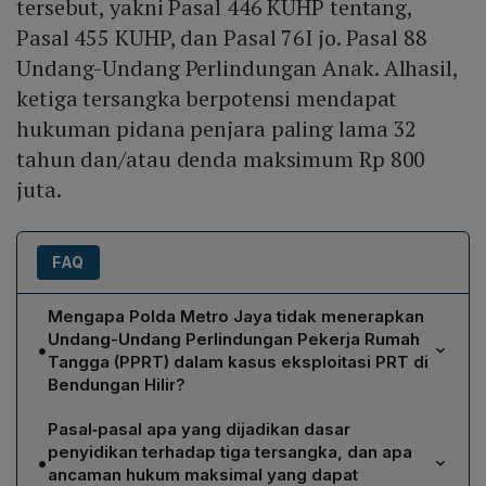
tersebut, yakni Pasal 446 KUHP tentang,
Pasal 455 KUHP, dan Pasal 76I jo. Pasal 88
Undang-Undang Perlindungan Anak. Alhasil,
ketiga tersangka berpotensi mendapat
hukuman pidana penjara paling lama 32
tahun dan/atau denda maksimum Rp 800
juta.
FAQ
Mengapa Polda Metro Jaya tidak menerapkan
Undang-Undang Perlindungan Pekerja Rumah
•
Tangga (PPRT) dalam kasus eksploitasi PRT di
Bendungan Hilir?
Kombes Pol. Budi Hermanto menjelaskan bahwa UU
Pasal‑pasal apa yang dijadikan dasar
PPRT baru disahkan per 1 April 2026 dan belum
penyidikan terhadap tiga tersangka, dan apa
•
memiliki peraturan pelaksana, sehingga masih dalam
ancaman hukum maksimal yang dapat