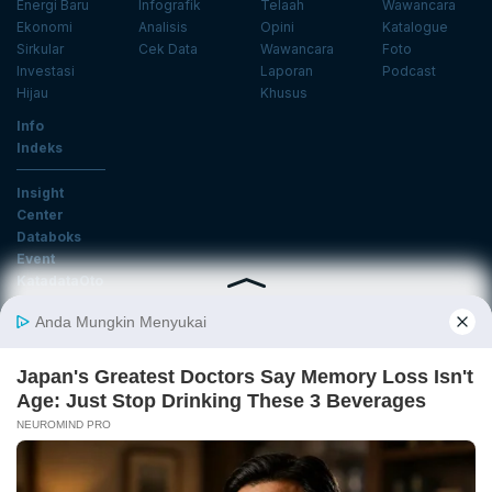
Energi Baru
Infografik
Telaah
Wawancara
Ekonomi
Analisis
Opini
Katalogue
Sirkular
Cek Data
Wawancara
Foto
Investasi
Laporan
Podcast
Hijau
Khusus
Info
Indeks
Insight
Center
Databoks
Event
KatadataOto
Langganan Newsletter
Email
Daftar
Ikuti Kami