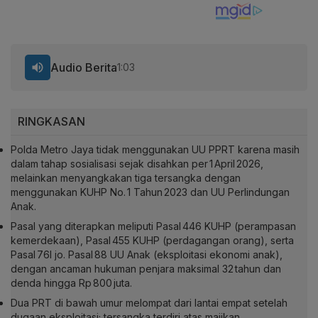
Audio Berita
1:03
RINGKASAN
Polda Metro Jaya tidak menggunakan UU PPRT karena masih
dalam tahap sosialisasi sejak disahkan per 1 April 2026,
melainkan menyangkakan tiga tersangka dengan
menggunakan KUHP No. 1 Tahun 2023 dan UU Perlindungan
Anak.
Pasal yang diterapkan meliputi Pasal 446 KUHP (perampasan
kemerdekaan), Pasal 455 KUHP (perdagangan orang), serta
Pasal 76I jo. Pasal 88 UU Anak (eksploitasi ekonomi anak),
dengan ancaman hukuman penjara maksimal 32 tahun dan
denda hingga Rp 800 juta.
Dua PRT di bawah umur melompat dari lantai empat setelah
dugaan eksploitasi; tersangka terdiri atas majikan