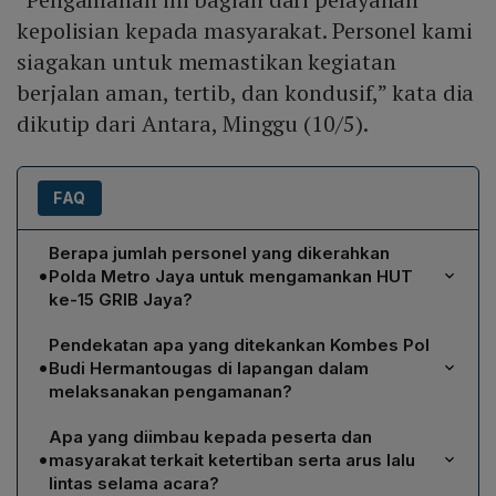
kepolisian kepada masyarakat. Personel kami
siagakan untuk memastikan kegiatan
berjalan aman, tertib, dan kondusif,” kata dia
dikutip dari Antara, Minggu (10/5).
FAQ
Berapa jumlah personel yang dikerahkan
•
Polda Metro Jaya untuk mengamankan HUT
ke-15 GRIB Jaya?
Polda Metro Jaya menurunkan sebanyak 480 personel
Pendekatan apa yang ditekankan Kombes Pol
untuk mengamankan kegiatan HUT ke-15 Gerakan
•
Budi Hermantougas di lapangan dalam
Rakyat Indonesia Bersatu (GRIB) Jaya di Istora Gelora
melaksanakan pengamanan?
Bung Karno Senayan.
Kombes Pol Budi Hermanto menekankan agar petugas
Apa yang diimbau kepada peserta dan
mengedepankan pendekatan humanis dan persuasif,
•
masyarakat terkait ketertiban serta arus lalu
serta melaksanakan pengamanan secara profesional
lintas selama acara?