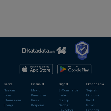
Berita
Finansial
Digital
Ekonopedia
Nasional
Makro
E-Commerce
Sejarah
Industri
Keuangan
Fintech
Ekonomi
Internasional
Bursa
Startup
Profil
Energi
Korporasi
Gadget
Istilah
Teknologi
Ekonomi