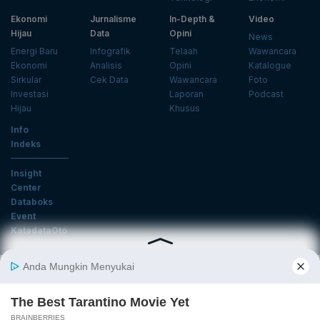
Ekonomi
Jurnalisme
In-Depth &
Video
Hijau
Data
Opini
News
Energi Baru
Infografik
Telaah
Wawancara
Ekonomi
Analisis
Opini
Katalogue
Sirkular
Cek Data
Wawancara
Foto
Investasi
Laporan
Podcast
Hijau
Khusus
Info
Indeks
Insight
Center
Databoks
Event
KatadataOto
Langganan Newsletter
Email
Daftar