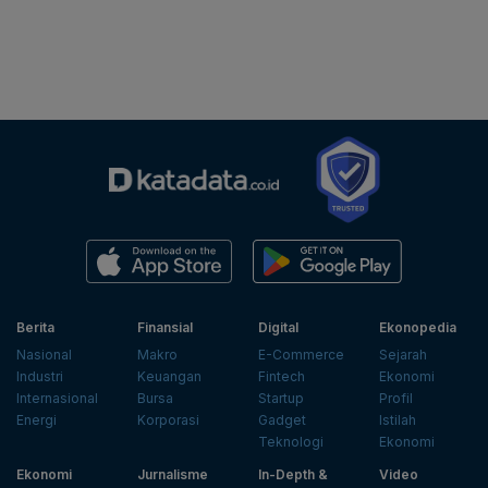
Berita
Finansial
Digital
Ekonopedia
Nasional
Makro
E-Commerce
Sejarah
Industri
Keuangan
Fintech
Ekonomi
Internasional
Bursa
Startup
Profil
Energi
Korporasi
Gadget
Istilah
Teknologi
Ekonomi
Ekonomi
Jurnalisme
In-Depth &
Video