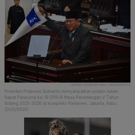
ANTARA FOTO/RIVAN AWAL LINGGA/APP/KYE
Presiden Prabowo Subianto menyampaikan pidato dalam
Rapat Paripurna ke-19 DPR RI Masa Persidangan V Tahun
Sidang 2025-2026 di kompleks Parlemen, Jakarta, Rabu
(20/5/2026).