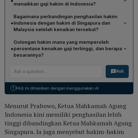
•
menaikkan gaji hakim di Indonesia?
Prabowo menyatakan kenaikan gaji hakim bertujuan
Bagaimana perbandingan penghasilan hakim
memperkuat kepastian hukum, mencegah praktik suap
•
Indonesia dengan hakim di Singapura dan
dan jual‑beli perkara, serta menciptakan iklim hukum
Malaysia setelah kenaikan tersebut?
yang kondusif bagi dunia usaha dan pembangunan
Menurut Prabowo, Ketua Mahkamah Agung Indonesia
ekonomi nasional.
Golongan hakim mana yang memperoleh
kini berpenghasilan lebih tinggi daripada Ketua
•
persentase kenaikan gaji tertinggi, dan berapa
Mahkamah Agung Singapura, sementara hakim junior
besarannya?
Indonesia mendapatkan gaji lebih besar dibandingkan
Golongan hakim paling junior menerima kenaikan
hakim junior di Malaysia, berkat kenaikan hampir 300%.
Ask
terbesar, mencapai sekitar 280% dari gaji sebelumnya,
menjadikan mereka benefisiari utama dalam skema
peningkatan gaji berjenjang yang diumumkan Prabowo.
!
FAQ ini dihasilkan dengan menggunakan AI
Menurut Prabowo, Ketua Mahkamah Agung
Indonesia kini memiliki penghasilan lebih
tinggi dibandingkan Ketua Mahkamah Agung
Singapura. Ia juga menyebut hakim-hakim