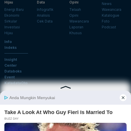
Hijau
Data
Opini
News
Energi Baru
Infografik
Telaah
Wawancara
Ekonomi
Analisis
Opini
Katalogue
Sirkular
Cek Data
Wawancara
Foto
Investasi
Laporan
Podcast
Hijau
Khusus
Info
Indeks
Insight
Center
Databoks
Event
KatadataOto
Langganan Newsletter
Email
Daftar
Ikuti Kami