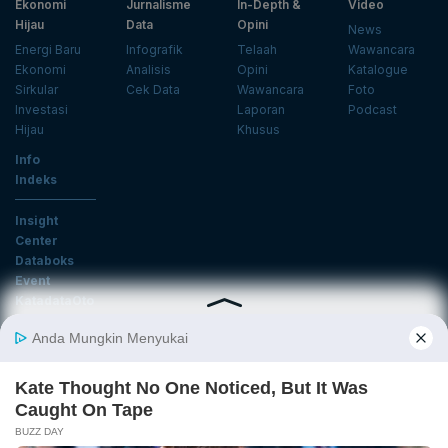
Ekonomi
Jurnalisme
In-Depth &
Video
Hijau
Data
Opini
News
Energi Baru
Infografik
Telaah
Wawancara
Ekonomi
Analisis
Opini
Katalogue
Sirkular
Cek Data
Wawancara
Foto
Investasi
Laporan
Podcast
Hijau
Khusus
Info
Indeks
Insight
Center
Databoks
Event
KatadataOto
Langganan Newsletter
Email
Daftar
Ikuti Kami