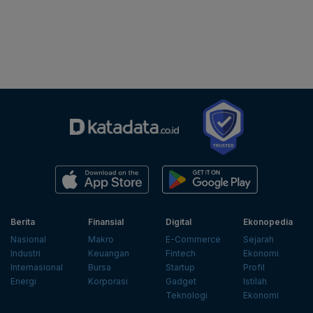
Berita
Finansial
Digital
Ekonopedia
Nasional
Makro
E-Commerce
Sejarah
Industri
Keuangan
Fintech
Ekonomi
Internasional
Bursa
Startup
Profil
Energi
Korporasi
Gadget
Istilah
Teknologi
Ekonomi