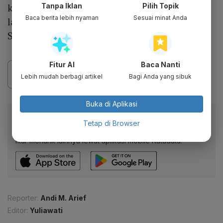
kargo yang IDF ubah jadi penjara di atas
Tanpa Iklan
Pilih Topik
Baca berita lebih nyaman
Sesuai minat Anda
laut," kata Maimon kepada Katadata.co.id,
Selasa (19/5).
Fitur AI
Baca Nanti
Lebih mudah berbagi artikel
Bagi Anda yang sibuk
Buka di Aplikasi
Baca artikel ini lewat aplikasi mobile.
Tetap di Browser
Dapatkan pengalaman membaca lebih nyaman dan nikmati
fitur menarik lainnya lewat aplikasi mobile Katadata.
Reporter:
Andi M. Arief
Editor:
Yuliawati