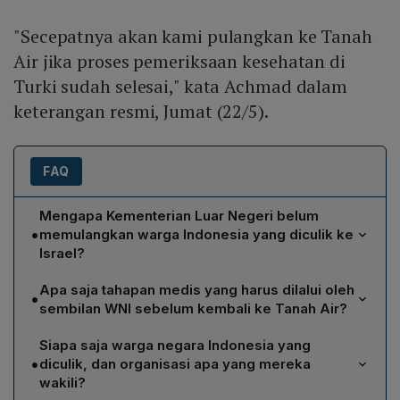
"Secepatnya akan kami pulangkan ke Tanah
Air jika proses pemeriksaan kesehatan di
Turki sudah selesai," kata Achmad dalam
keterangan resmi, Jumat (22/5).
FAQ
Mengapa Kementerian Luar Negeri belum
•
memulangkan warga Indonesia yang diculik ke
Israel?
Pemerintah belum memulangkan kesembilan WNI
Apa saja tahapan medis yang harus dilalui oleh
•
karena mereka harus menjalani serangkaian
sembilan WNI sebelum kembali ke Tanah Air?
pemeriksaan medis, termasuk tes visum dan tes
Setelah tiba di Turki, sembilan WNI akan menjalani tes
kesehatan, setelah dibebaskan oleh Israel dan tiba di
Siapa saja warga negara Indonesia yang
visum untuk memastikan tidak membawa penyakit
Turki. Pemeriksaan tersebut dilakukan oleh otoritas
•
diculik, dan organisasi apa yang mereka
menular, diikuti oleh pemeriksaan kesehatan
Turki, dan kepulangan ke Indonesia akan dilaksanakan
wakili?
menyeluruh yang mencakup evaluasi fisik serta tes
segera setelah hasil medis dinyatakan layak.