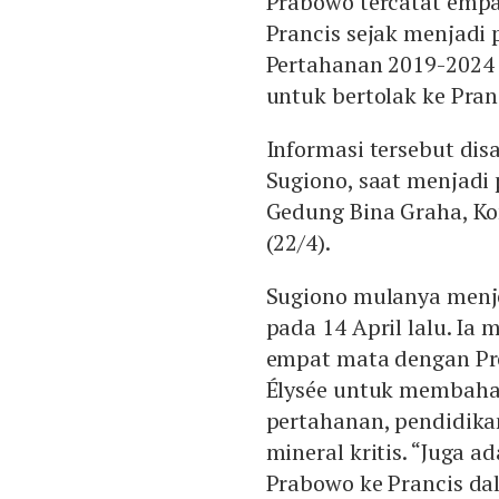
Prabowo tercatat empa
Prancis sejak menjadi 
Pertahanan 2019-2024
untuk bertolak ke Pran
Informasi tersebut dis
Sugiono, saat menjadi 
Gedung Bina Graha, Ko
(22/4).
Sugiono mulanya menj
pada 14 April lalu. I
empat mata dengan Pr
Élysée untuk membahas
pertahanan, pendidikan
mineral kritis. “Juga 
Prabowo ke Prancis da