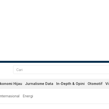
konomi Hijau
Jurnalisme Data
In-Depth & Opini
Otomotif
V
Internasional
Energi