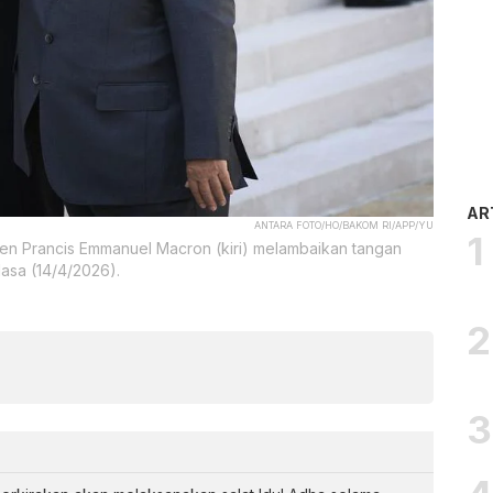
AR
ANTARA FOTO/HO/BAKOM RI/APP/YU
en Prancis Emmanuel Macron (kiri) melambaikan tangan
lasa (14/4/2026).