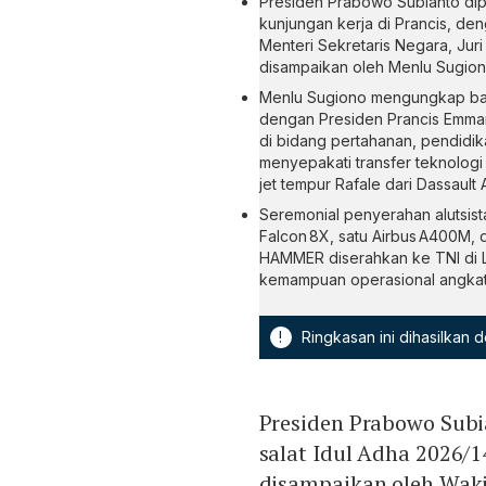
Presiden Prabowo Subianto dip
kunjungan kerja di Prancis, den
Menteri Sekretaris Negara, Juri
disampaikan oleh Menlu Sugion
Menlu Sugiono mengungkap b
dengan Presiden Prancis Emman
di bidang pertahanan, pendidikan
menyepakati transfer teknologi
jet tempur Rafale dari Dassault A
Seremonial penyerahan alutsista
Falcon 8X, satu Airbus A400M, 
HAMMER diserahkan ke TNI di 
kemampuan operasional angkat
!
Ringkasan ini dihasilkan
Presiden Prabowo Subi
salat Idul Adha 2026/14
disampaikan oleh Waki