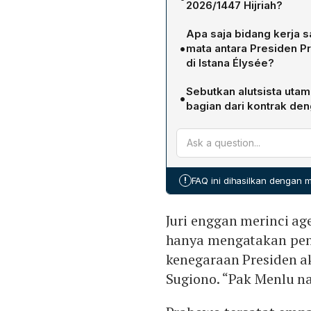
2026/1447 Hijriah?
Menurut pernyataan Wakil 
Apa saja bidang kerja
konferensi pers di Istana
•
mata antara Presiden 
melaksanakan salat Idul A
di Istana Élysée?
situasi dan jadwal kegiatan
Dalam pertemuan empat ma
Sebutkan alutsista uta
•
Emmanuel Macron membahas
bagian dari kontrak den
infrastruktur, serta peman
Pada 18 Mei 2024 di Base
transfer teknologi militer
Jakarta Timur, TNI meneri
pembelian jet tempur Rafal
satu Airbus A400M, dua ra
modular HAMMER. Semua pe
!
FAQ ini dihasilkan dengan
unit Rafale yang disepaka
Juri enggan merinci ag
hanya mengatakan penje
kenegaraan Presiden a
Sugiono. “Pak Menlu na