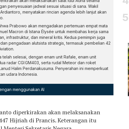
erkirakan akan melaksanakan salat Idul Adha selama
gan penyesuaian jadwal sesuai situasi di sana. Wakil
 Ardiantoro, menyatakan rincian agenda lebih lanjut akan
o.
ahwa Prabowo akan mengadakan pertemuan empat mata
uel Macron di Istana Élysée untuk membahas kerja sama
, infrastruktur, dan mineral kritis. Kedua pemimpin juga
 dan pengadaan alutsista strategis, termasuk pembelian 42
viation.
 telah selesai, dengan enam unit Rafale, enam unit
dua radar CGI GM403, serta rudal Meteor dan roket
Lanud Halim Perdanakusuma. Penyerahan ini memperkuat
an udara Indonesia.
 dengan menggunakan AI
anto diperkirakan akan melaksanakan
47 Hijriah di Prancis. Keterangan itu
l Menteri Sekretaris Negara