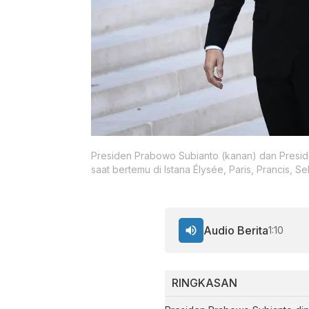
Presiden Prabowo Subianto (kanan) dan Presid
saat bertemu di Istana Élysée, Paris, Prancis, Se
Audio Berita
1:10
RINGKASAN