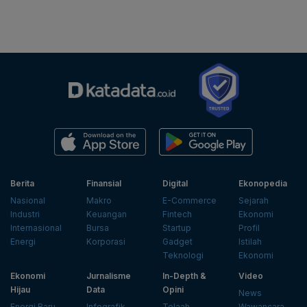
Berita
Finansial
Digital
Ekonopedia
Nasional
Makro
E-Commerce
Sejarah
Industri
Keuangan
Fintech
Ekonomi
Internasional
Bursa
Startup
Profil
Energi
Korporasi
Gadget
Istilah
Teknologi
Ekonomi
Ekonomi
Jurnalisme
In-Depth &
Video
Hijau
Data
Opini
News
Energi Baru
Infografik
Telaah
Wawancara