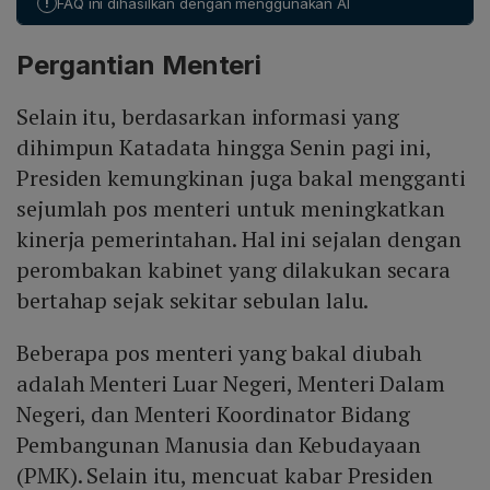
!
FAQ ini dihasilkan dengan menggunakan AI
Negara, Prasetyo Hadi, membantah rumor pergantian
Kesehatan saat ini.
Menteri Keuangan maupun pimpinan Bank Indonesia,
Pergantian Menteri
menegaskan tidak ada rencana mengganti pejabat
ekonomi dan menekankan pentingnya memperkuat
Selain itu, berdasarkan informasi yang
koordinasi antar otoritas kebijakan ekonomi.
dihimpun Katadata hingga Senin pagi ini,
Presiden kemungkinan juga bakal mengganti
sejumlah pos menteri untuk meningkatkan
kinerja pemerintahan. Hal ini sejalan dengan
perombakan kabinet yang dilakukan secara
bertahap sejak sekitar sebulan lalu.
Beberapa pos menteri yang bakal diubah
adalah Menteri Luar Negeri, Menteri Dalam
Negeri, dan Menteri Koordinator Bidang
Pembangunan Manusia dan Kebudayaan
(PMK). Selain itu, mencuat kabar Presiden