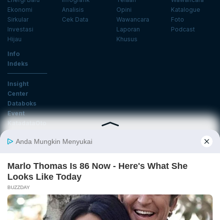
Ekonomi
Analisis
Opini
Katalogue
Sirkular
Cek Data
Wawancara
Foto
Investasi
Laporan
Podcast
Hijau
Khusus
Info
Indeks
Insight
Center
Databoks
Event
KatadataOto
Langganan Newsletter
Email
Daftar
Ikuti Kami