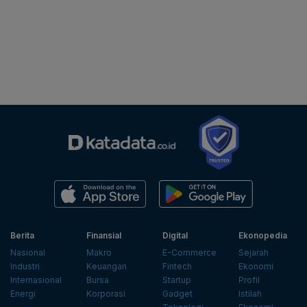
Berita
Finansial
Digital
Ekonopedia
Nasional
Makro
E-Commerce
Sejarah
Industri
Keuangan
Fintech
Ekonomi
Internasional
Bursa
Startup
Profil
Energi
Korporasi
Gadget
Istilah