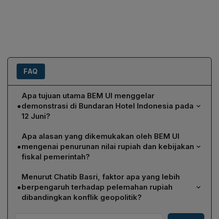
FAQ
Apa tujuan utama BEM UI menggelar
•
demonstrasi di Bundaran Hotel Indonesia pada
12 Juni?
BEM UI menggelar demonstrasi dengan tajuk
Apa alasan yang dikemukakan oleh BEM UI
#MenujuIndonesiaBangkrut untuk mengekspresikan
•
mengenai penurunan nilai rupiah dan kebijakan
keprihatinan atas kondisi ekonomi Indonesia,
fiskal pemerintah?
khususnya melemahnya nilai tukar rupiah, penurunan
BEM UI berpendapat bahwa nilai rupiah menurun
kepercayaan investor, serta kebijakan fiskal yang
Menurut Chatib Basri, faktor apa yang lebih
karena pemerintah meremehkan kenaikan rupiah,
dianggap tidak berkelanjutan. Mereka menyoroti isu
•
berpengaruh terhadap pelemahan rupiah
mengabaikan HAM, serta melanjutkan program-
independensi Bank Indonesia yang direnggut,
dibandingkan konflik geopolitik?
program tidak jelas. Mereka menilai independensi Bank
kebijakan fiskal yang tidak efektif, serta komunikasi
Chatib Basri menilai bahwa penurunan kepercayaan
Indonesia telah dicabut, kebijakan fiskal tidak berjalan
pemerintah yang buruk, dan menyerukan rakyat untuk