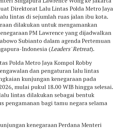
teri Singapura Lawrence Wong ke Jakarta
at Direktorat Lalu Lintas Polda Metro Jaya
lu lintas di sejumlah ruas jalan ibu kota.
araan dilakukan untuk mengamankan
kenegaraan PM Lawrence yang dijadwalkan
Prabowo Subianto dalam agenda Pertemuan
gapura-Indonesia (
Leaders' Retreat
).
tas Polda Metro Jaya Kompol Robby
ngawalan dan pengaturan lalu lintas
angkaian kunjungan kenegaraan pada
 2026, mulai pukul 18.00 WIB hingga selesai.
lalu lintas dilakukan sebagai bentuk
us pengamanan bagi tamu negara selama
kunjungan kenegaraan Perdana Menteri