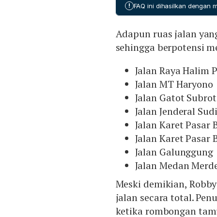
Vivian Balakrishnan, Ment
bersama antara Indonesia
!
FAQ ini dihasilkan dengan
serta Menteri Tenaga Kerj
Dari pihak Indonesia, Pre
Adapun ruas jalan yan
pertemuan.
sehingga berpotensi me
Jalan Raya Halim
Jalan MT Haryono
Jalan Gatot Subro
Jalan Jenderal Su
Jalan Karet Pasar 
Jalan Karet Pasar 
Jalan Galunggung
Jalan Medan Merd
Meski demikian, Robb
jalan secara total. Pe
ketika rombongan tamu