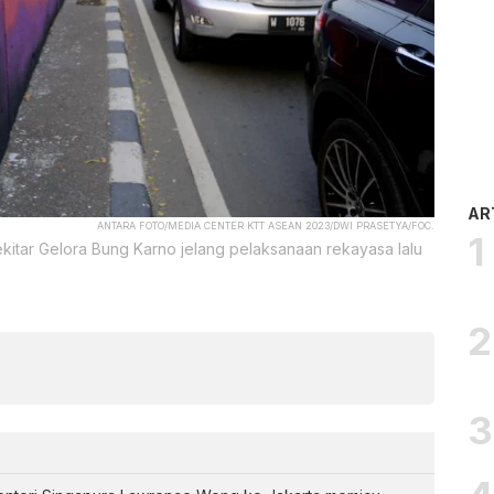
AR
ANTARA FOTO/MEDIA CENTER KTT ASEAN 2023/DWI PRASETYA/FOC.
kitar Gelora Bung Karno jelang pelaksanaan rekayasa lalu