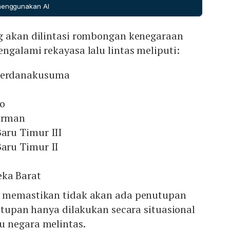
eri Pembangunan Sosial dan Keluarga Masagos Zulkifli,
 dan Singapura.
 menggunakan AI
a dan Menteri Energi & Sains Teknologi Tan See Leng.
siden Prabowo Subianto menjadi tuan rumah utama
g akan dilintasi rombongan kenegaraan
ngalami rekayasa lalu lintas meliputi:
 Perdanakusuma
to
dirman
Baru Timur III
Baru Timur II
eka Barat
y memastikan tidak akan ada penutupan
nutupan hanya dilakukan secara situasional
 negara melintas.