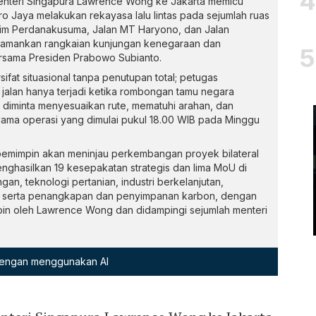
nteri Singapura Lawrence Wong ke Jakarta memicu
tro Jaya melakukan rekayasa lalu lintas pada sejumlah ruas
lim Perdanakusuma, Jalan MT Haryono, dan Jalan
gamankan rangkaian kunjungan kenegaraan dan
rsama Presiden Prabowo Subianto.
fat situasional tanpa penutupan total; petugas
lan hanya terjadi ketika rombongan tamu negara
 diminta menyesuaikan rute, mematuhi arahan, dan
ma operasi yang dimulai pukul 18.00 WIB pada Minggu
pemimpin akan meninjau perkembangan proyek bilateral
nghasilkan 19 kesepakatan strategis dan lima MoU di
n, teknologi pertanian, industri berkelanjutan,
tas, serta penangkapan dan penyimpanan karbon, dengan
pin oleh Lawrence Wong dan didampingi sejumlah menteri
 dengan menggunakan AI