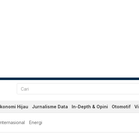
konomi Hijau
Jurnalisme Data
In-Depth & Opini
Otomotif
V
Internasional
Energi