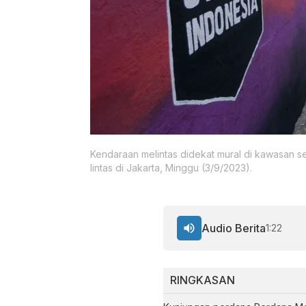
Kendaraan melintas didekat mural di kawasan se
lintas di Jakarta, Minggu (3/9/2023).
Audio Berita
1:22
RINGKASAN