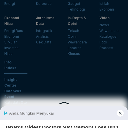
Energi
Korporasi
Gadget
Istilah
Teknologi
Ekonomi
Ekonomi
Jurnalisme
In-Depth &
Video
Hijau
Data
Opini
News
Energi Baru
Infografik
Telaah
Wawancara
Ekonomi
Analisis
Opini
Katalogue
Sirkular
Cek Data
Wawancara
Foto
Investasi
Laporan
Podcast
Hijau
Khusus
Info
Indeks
Insight
Center
Databoks
Event
KatadataOto
Langganan Newsletter
Email