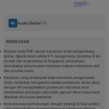
Audio Berita
0:55
RINGKASAN
Shopee mulai PHK ratusan karyawan di tim pengembang
global, diperkirakan sekitar 8 % tenaga kerja, terutama di tim
produk dan engineering di Singapura; perusahaan
menyatakan penyesuaian berdasar evaluasi kebutuhan staf
dan prioritas bisnis.
Karyawan yang terdampak tidak menerima pengumuman
resmi, melainkan mengetahui melalui pemutusan akses akun,
dengan HR menjadwalkan pertemuan individual serta
menawarkan pesangon satu bulan gaji per tahun masa kerja
ditambah dua bulan tambahan.
Restrukturisasi berhubungan dengan strategi AI Sea Limited,
yang meningkatkan investasi termasuk kemitraan dengan