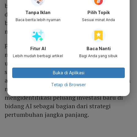
berbagai lini operasionalnya. Hal ini mulai
Tanpa Iklan
Pilih Topik
dari sistem rekomendasi produk hingga
Baca berita lebih nyaman
Sesuai minat Anda
berbagai perangkat yang ditujukan untuk
membantu para penjual di platform.
Pada Februari 2026, perusahaan
Fitur AI
Baca Nanti
mengumumkan kemitraan dengan Google
Lebih mudah berbagi artikel
Bagi Anda yang sibuk
untuk memperluas pemanfaatan AI di
seluruh bisnisnya, termasuk pengembangan
Buka di Aplikasi
agen belanja berbasis AI. Sea juga dilaporkan
Tetap di Browser
membentuk tim khusus yang bertugas
mengidentifikasi peluang investasi baru di
bidang AI sebagai bagian dari strategi
pertumbuhan jangka panjang.