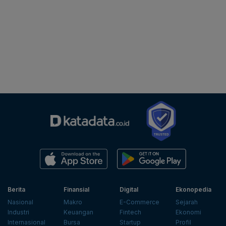
Berita
Finansial
Digital
Ekonopedia
Nasional
Makro
E-Commerce
Sejarah
Industri
Keuangan
Fintech
Ekonomi
Internasional
Bursa
Startup
Profil