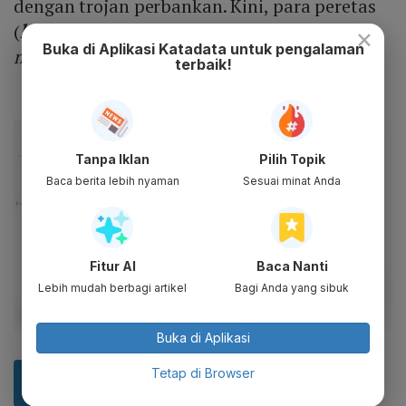
dengan trojan perbankan. Kini, para peretas
(
hacker
) mulai kembali menggunakan
×
Buka di Aplikasi Katadata untuk pengalaman
malware
itu untuk mengelabui pengguna.
terbaik!
Tanpa Iklan
Pilih Topik
Baca berita lebih nyaman
Sesuai minat Anda
Fitur AI
Baca Nanti
Lebih mudah berbagi artikel
Bagi Anda yang sibuk
Buka di Aplikasi
Tetap di Browser