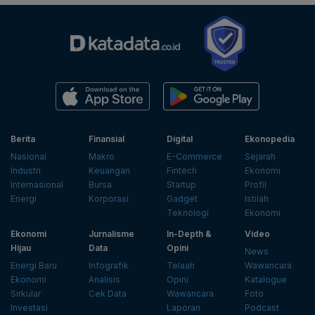
Berita
Finansial
Digital
Ekonopedia
Nasional
Makro
E-Commerce
Sejarah
Industri
Keuangan
Fintech
Ekonomi
Internasional
Bursa
Startup
Profil
Energi
Korporasi
Gadget
Istilah
Teknologi
Ekonomi
Ekonomi
Jurnalisme
In-Depth &
Video
Hijau
Data
Opini
News
Energi Baru
Infografik
Telaah
Wawancara
Ekonomi
Analisis
Opini
Katalogue
Sirkular
Cek Data
Wawancara
Foto
Investasi
Laporan
Podcast