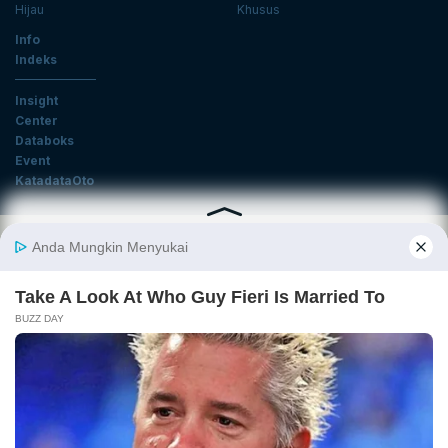
Hijau
Khusus
Info
Indeks
Insight
Center
Databoks
Event
KatadataOto
Langganan Newsletter
Email
Daftar
Ikuti Kami
Tentang Katadata
Advertising
Karier
Pedoman Media Siber
Kebijakan Privasi
Disclaimer
Hubungi Kami