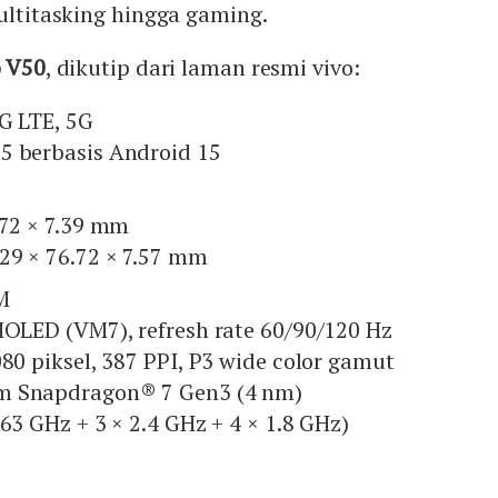
multitasking hingga gaming.
o V50
, dikutip dari laman resmi vivo:
4G LTE, 5G
5 berbasis Android 15
.72 × 7.39 mm
29 × 76.72 × 7.57 mm
M
MOLED (VM7), refresh rate 60/90/120 Hz
080 piksel, 387 PPI, P3 wide color gamut
m Snapdragon® 7 Gen3 (4 nm)
.63 GHz + 3 × 2.4 GHz + 4 × 1.8 GHz)