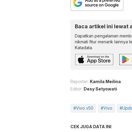
Baca artikel ini lewat 
Dapatkan pengalaman memba
nikmati fitur menarik lainnya 
Katadata.
Reporter:
Kamila Meilina
Editor:
Desy Setyowati
#Vivo v50
#Vivo
#Upda
CEK JUGA DATA INI