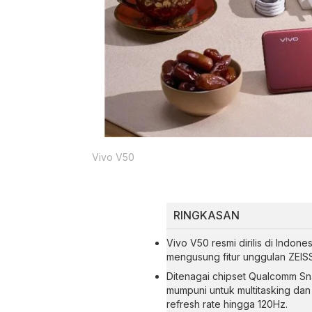
Vivo V50
RINGKASAN
Vivo V50 resmi dirilis di Indone
mengusung fitur unggulan ZEISS
Ditenagai chipset Qualcomm Sn
mumpuni untuk multitasking da
refresh rate hingga 120Hz.