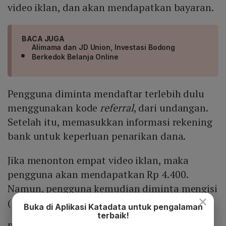
video iklan, dan akan mendapatkan bayaran.
BACA JUGA
Alimama dan JD Union, Investasi Bodong
Berkedok Belanja Online
Pengguna diminta mendaftar terlebih dulu
menggunakan kode
referral
, dari undangan.
Setelah itu, memasukkan informasi rekening
bank untuk keperluan penarikan dana.
Jika menonton empat video iklan, maka
pengguna akan mendapatkan Rp 4.400.
Namun, pengguna kemudian diminta mengisi
×
(
top up
) saldo Rp 65 ribu.
Buka di Aplikasi Katadata untuk pengalaman
terbaik!