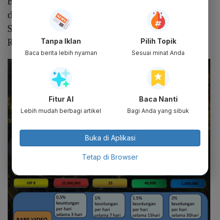
Besaran komisi berbeda-beda, disesuaikan
dengan banyaknya deposito yang diberikan.
Selain itu, terdapat skema penghargaan tim.
Rinciannya sebagai berikut:
Tanpa Iklan
Pilih Topik
Baca berita lebih nyaman
Sesuai minat Anda
Fitur AI
Baca Nanti
Lebih mudah berbagi artikel
Bagi Anda yang sibuk
Buka di Aplikasi
Tetap di Browser