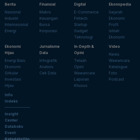
Berita
Finansial
Digital
Ekonopedia
Nasional
Makro
E-Commerce
Sejarah
Industri
Keuangan
Fintech
Ekonomi
Internasional
Bursa
Startup
Profil
Energi
Korporasi
Gadget
Istilah
Teknologi
Ekonomi
Ekonomi
Jurnalisme
In-Depth &
Video
Hijau
Data
Opini
News
Energi Baru
Infografik
Telaah
Wawancara
Ekonomi
Analisis
Opini
Katalogue
Sirkular
Cek Data
Wawancara
Foto
Investasi
Laporan
Podcast
Hijau
Khusus
Info
Indeks
Insight
Center
Databoks
Event
KatadataOto