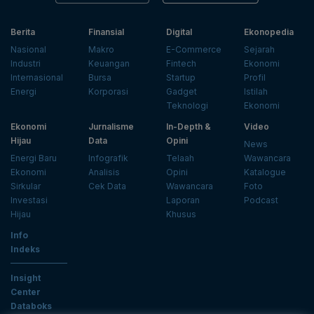
Berita
Finansial
Digital
Ekonopedia
Nasional
Makro
E-Commerce
Sejarah
Industri
Keuangan
Fintech
Ekonomi
Internasional
Bursa
Startup
Profil
Energi
Korporasi
Gadget
Istilah
Teknologi
Ekonomi
Ekonomi
Jurnalisme
In-Depth &
Video
Hijau
Data
Opini
News
Energi Baru
Infografik
Telaah
Wawancara
Ekonomi
Analisis
Opini
Katalogue
Sirkular
Cek Data
Wawancara
Foto
Investasi
Laporan
Podcast
Hijau
Khusus
Info
Indeks
Insight
Center
Databoks