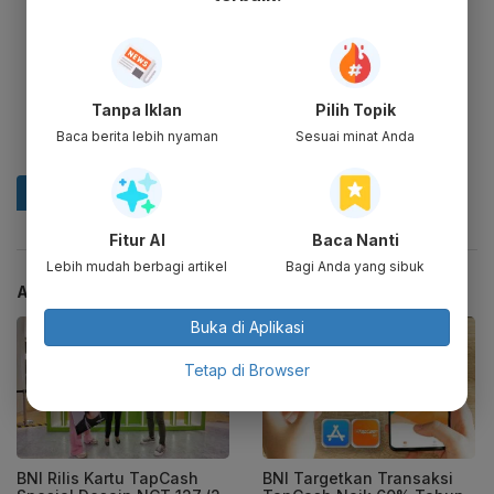
Tanpa Iklan
Pilih Topik
Baca berita lebih nyaman
Sesuai minat Anda
Fitur AI
Baca Nanti
Lebih mudah berbagi artikel
Bagi Anda yang sibuk
ARTIKEL TERKAIT
Buka di Aplikasi
Tetap di Browser
BNI Rilis Kartu TapCash
BNI Targetkan Transaksi