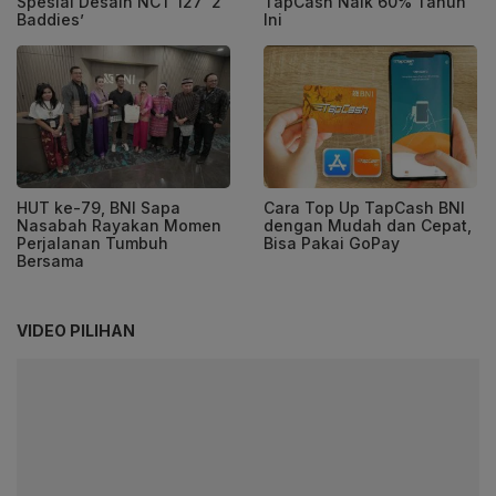
Spesial Desain NCT 127 ‘2
TapCash Naik 60% Tahun
Baddies’
Ini
HUT ke-79, BNI Sapa
Cara Top Up TapCash BNI
Nasabah Rayakan Momen
dengan Mudah dan Cepat,
Perjalanan Tumbuh
Bisa Pakai GoPay
Bersama
VIDEO PILIHAN