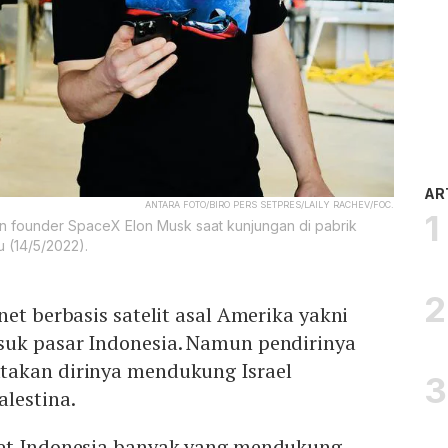
AR
ANTARA FOTO/BIRO PERS SETPRES/LAILY RACHEV/FOC.
n founder SpaceX Elon Musk saat kunjungan di pabrik
 (14/5/2022).
net berbasis satelit asal Amerika yakni
uk pasar Indonesia. Namun pendirinya
akan dirinya mendukung Israel
lestina.
net Indonesia banyak yang mendukung