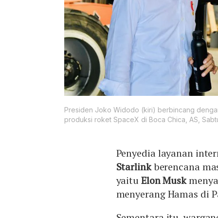
Presiden Joko Widodo (kiri) berbincang denga
produksi roket SpaceX di Boca Chica, AS, Sabtu
Penyedia layanan inter
Starlink
berencana mas
yaitu
Elon Musk
menyat
menyerang Hamas di Pa
Sementara itu, warga