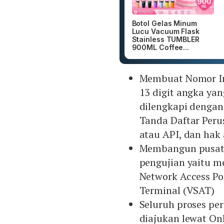
Botol Gelas Minum
Lucu Vacuum Flask
Stainless TUMBLER
900ML Coffee...
Membuat Nomor Ind
13 digit angka ya
dilengkapi dengan
Tanda Daftar Peru
atau API, dan hak
Membangun pusat o
pengujian yaitu me
Network Access Po
Terminal (VSAT)
Seluruh proses pe
diajukan lewat Onl