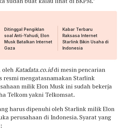
ka sudah buat kalau lihat di BKPM.”
Ditinggal Pengiklan
Kabar Terbaru
soal Anti-Yahudi, Elon
Raksasa Internet
Musk Batalkan Internet
Starlink Bikin Usaha di
Gaza
Indonesia
n oleh
Katadata.co.id
di mesin pencarian
us resmi mengatasnamakan Starlink
sahaan milik Elon Musk ini sudah bekerja
ha Telkom yakni Telkomsat.
ng harus dipenuhi oleh Starlink milik Elon
uka perusahaan di Indonesia. Syarat yang
: