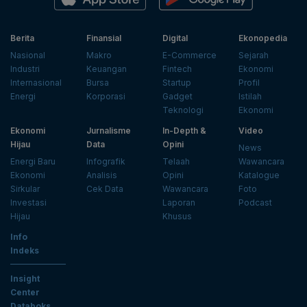
Berita
Finansial
Digital
Ekonopedia
Nasional
Makro
E-Commerce
Sejarah
Industri
Keuangan
Fintech
Ekonomi
Internasional
Bursa
Startup
Profil
Energi
Korporasi
Gadget
Istilah
Teknologi
Ekonomi
Ekonomi
Jurnalisme
In-Depth &
Video
Hijau
Data
Opini
News
Energi Baru
Infografik
Telaah
Wawancara
Ekonomi
Analisis
Opini
Katalogue
Sirkular
Cek Data
Wawancara
Foto
Investasi
Laporan
Podcast
Hijau
Khusus
Info
Indeks
Insight
Center
Databoks