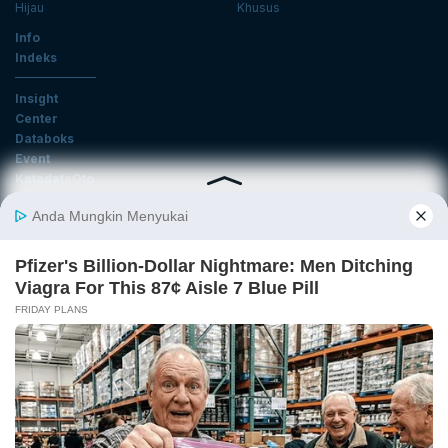
Hijau
Khusus
Info
Indeks
Insight
Center
Databoks
Event
KatadataOto
Langganan Newsletter
Email
Daftar
Ikuti Kami
Tentang Katadata
Advertising
Karier
Pedoman Media Siber
Kebijakan Privasi
Disclaimer
Hubungi Kami