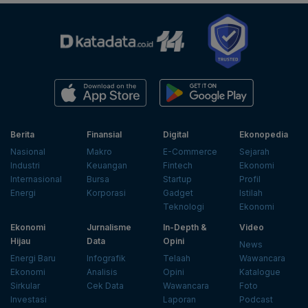
Berita
Finansial
Digital
Ekonopedia
Nasional
Makro
E-Commerce
Sejarah
Industri
Keuangan
Fintech
Ekonomi
Internasional
Bursa
Startup
Profil
Energi
Korporasi
Gadget
Istilah
Teknologi
Ekonomi
Ekonomi
Jurnalisme
In-Depth &
Video
Hijau
Data
Opini
News
Energi Baru
Infografik
Telaah
Wawancara
Ekonomi
Analisis
Opini
Katalogue
Sirkular
Cek Data
Wawancara
Foto
Investasi
Laporan
Podcast