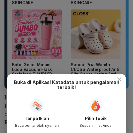
SKINCARE
SKINCARE
Botol Gelas Minum
Sandal Pria Wanita
Lucu Vacuum Flask
CLOSS Waterproof Anti
Stainless TUMBLER
Slip Cepat Kering Anti...
×
900ML Coffee...
Buka di Aplikasi Katadata untuk pengalaman
terbaik!
Harga internet Starlink hampir mirip dengan
First Media yang menyediakan layanan
dengan kecepatan 250 Mbps dan dibanderol
Tanpa Iklan
Pilih Topik
Rp 776.445.
Baca berita lebih nyaman
Sesuai minat Anda