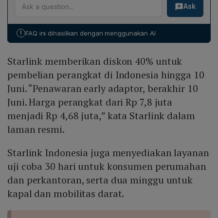
Ask
Starlink (Rp4,68 juta) masih jauh di atas perangkat Orbit
yang berkisar antara Rp479 ribu‑Rp2,199 ribu karena
teknologi satelit yang menyediakan kecepatan hingga
!
FAQ ini dihasilkan dengan menggunakan AI
360 Mbps dan biaya infrastruktur yang lebih tinggi.
Kecepatan internet Starlink (250‑360 Mbps) jauh
Starlink memberikan diskon 40% untuk
melampaui rata‑rata 50 Mbps operator seluler lain,
sehingga nilai layanan berbeda.
pembelian perangkat di Indonesia hingga 10
Juni. “Penawaran early adaptor, berakhir 10
Juni. Harga perangkat dari Rp 7,8 juta
menjadi Rp 4,68 juta,” kata Starlink dalam
laman resmi.
Starlink Indonesia juga menyediakan layanan
uji coba 30 hari untuk konsumen perumahan
dan perkantoran, serta dua minggu untuk
kapal dan mobilitas darat.