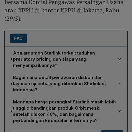
bersama Komisi Pengawas Persaingan Usaha
atau KPPU di kantor KPPU di Jakarta, Rabu
(29/5).
FAQ
Apa argumen Starlink terkait tuduhan
•
predatory pricing dan siapa yang
menyampaikannya?
Starlink membantah adanya predatory pricing. Tim legal
Bagaimana detail penawaran diskon dan
Starlink, Krishna Vesa, menyatakan promosi tersebut
•
layanan uji coba yang diberikan Starlink di
wajar dan diperbolehkan hukum dalam FGD bersama
Indonesia?
KPPU di Jakarta pada 29 Mei.
Starlink menawarkan diskon 40% untuk perangkat,
Mengapa harga perangkat Starlink masih lebih
sehingga harga turun dari Rp7,8 juta menjadi Rp4,68
tinggi dibandingkan produk Orbit meski
•
juta, berlaku hingga 10 Juni sebagai penawaran early
setelah diskon 40%, dan bagaimana
adaptor. Selain itu, tersedia uji coba gratis 30 hari untuk
perbandingan kecepatan internetnya?
konsumen perumahan dan perkantoran, serta dua
Meskipun mendapat diskon 40%, harga perangkat
minggu untuk kapal dan mobilitas darat.