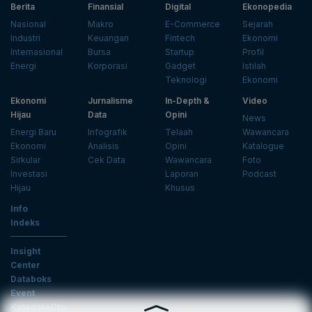
Berita
Finansial
Digital
Ekonopedia
Nasional
Makro
E-Commerce
Sejarah
Industri
Keuangan
Fintech
Ekonomi
Internasional
Bursa
Startup
Profil
Energi
Korporasi
Gadget
Istilah
Teknologi
Ekonomi
Ekonomi
Jurnalisme
In-Depth &
Video
Hijau
Data
Opini
News
Energi Baru
Infografik
Telaah
Wawancara
Ekonomi
Analisis
Opini
Katalogue
Sirkular
Cek Data
Wawancara
Foto
Investasi
Laporan
Podcast
Hijau
Khusus
Info
Indeks
Insight
Center
Databoks
Event
KatadataOto