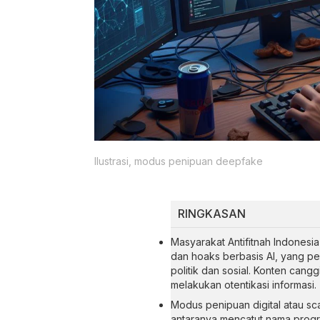
Ilustrasi, modus penipuan deepfake
RINGKASAN
Masyarakat Antifitnah Indones
dan hoaks berbasis AI, yang p
politik dan sosial. Konten can
melakukan otentikasi informasi.
Modus penipuan digital atau sc
antaranya mencatut nama prog