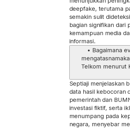
menunjukkan peningka
deepfake, terutama pa
semakin sulit dideteks
bagian signifikan dar
kemampuan media dan 
informasi.
•
Bagaimana ev
mengatasnamakan
Telkom menurut K
Septiaji menjelaskan 
data hasil kebocoran 
pemerintah dan BUMN,
investasi fiktif, serta 
menumpang pada keper
negara, menyebar melal