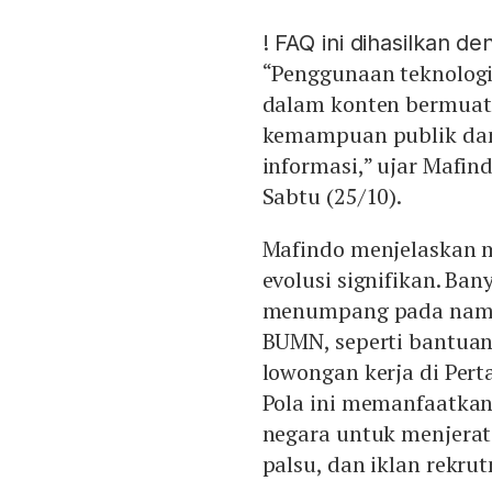
!
FAQ ini dihasilkan d
“Penggunaan teknologi
dalam konten bermuata
kemampuan publik dan
informasi,” ujar Mafin
Sabtu (25/10).
Mafindo menjelaskan 
evolusi signifikan. Ban
menumpang pada nama
BUMN, seperti bantuan 
lowongan kerja di Per
Pola ini memanfaatkan
negara untuk menjerat 
palsu, dan iklan rekrut