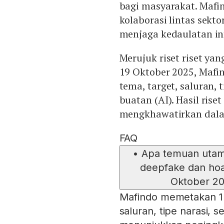
bagi masyarakat. Mafin
kolaborasi lintas sekto
menjaga kedaulatan inf
Merujuk riset riset ya
19 Oktober 2025, Maf
tema, target, saluran,
buatan (AI). Hasil ris
mengkhawatirkan dala
FAQ
•
Apa temuan utam
deepfake dan hoak
Oktober 20
Mafindo memetakan 1.
saluran, tipe narasi,