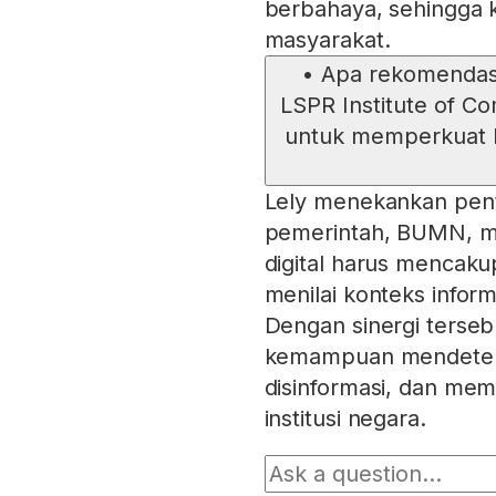
berbahaya, sehingga k
masyarakat.
•
Apa rekomendas
LSPR Institute of Co
untuk memperkuat 
Lely menekankan penti
pemerintah, BUMN, medi
digital harus mencaku
menilai konteks infor
Dengan sinergi terse
kemampuan mendetek
disinformasi, dan me
institusi negara.