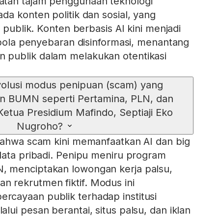
tan tajam penggunaan teknologi
da konten politik dan sosial, yang
i publik. Konten berbasis AI kini menjadi
i pola penyebaran disinformasi, menantang
publik dalam melakukan otentikasi
olusi modus penipuan (scam) yang
 BUMN seperti Pertamina, PLN, dan
etua Presidium Mafindo, Septiaji Eko
Nugroho?
bahwa scam kini memanfaatkan AI dan big
data pribadi. Penipu meniru program
 menciptakan lowongan kerja palsu,
iklan rekrutmen fiktif. Modus ini
cayaan publik terhadap institusi
ui pesan berantai, situs palsu, dan iklan