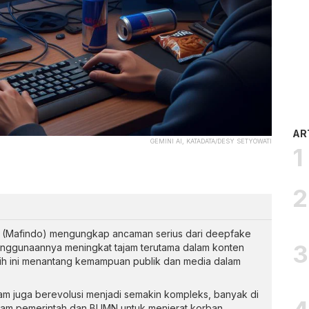
AR
GEMINI AI, KATADATA/DESY SETYOWATI
ia (Mafindo) mengungkap ancaman serius dari deepfake
enggunaannya meningkat tajam terutama dalam konten
ggih ini menantang kemampuan publik dan media dalam
am juga berevolusi menjadi semakin kompleks, banyak di
ram pemerintah dan BUMN untuk menjerat korban.