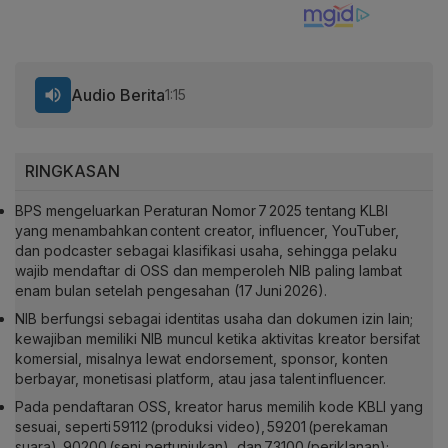
Audio Berita
1:15
RINGKASAN
BPS mengeluarkan Peraturan Nomor 7 2025 tentang KLBI
yang menambahkan content creator, influencer, YouTuber,
dan podcaster sebagai klasifikasi usaha, sehingga pelaku
wajib mendaftar di OSS dan memperoleh NIB paling lambat
enam bulan setelah pengesahan (17 Juni 2026).
NIB berfungsi sebagai identitas usaha dan dokumen izin lain;
kewajiban memiliki NIB muncul ketika aktivitas kreator bersifat
komersial, misalnya lewat endorsement, sponsor, konten
berbayar, monetisasi platform, atau jasa talent influencer.
Pada pendaftaran OSS, kreator harus memilih kode KBLI yang
sesuai, seperti 59112 (produksi video), 59201 (perekaman
suara), 90200 (seni pertunjukan), dan 73100 (periklanan);