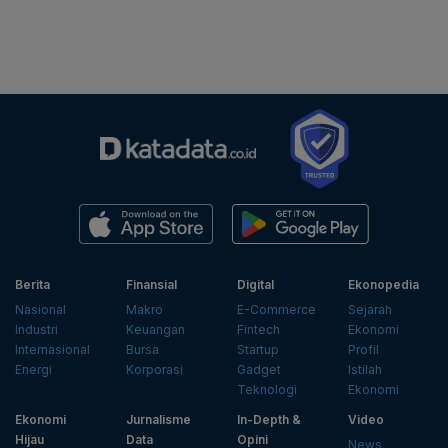
Berita
Finansial
Digital
Ekonopedia
Nasional
Makro
E-Commerce
Sejarah
Industri
Keuangan
Fintech
Ekonomi
Internasional
Bursa
Startup
Profil
Energi
Korporasi
Gadget
Istilah
Teknologi
Ekonomi
Ekonomi
Jurnalisme
In-Depth &
Video
Hijau
Data
Opini
News