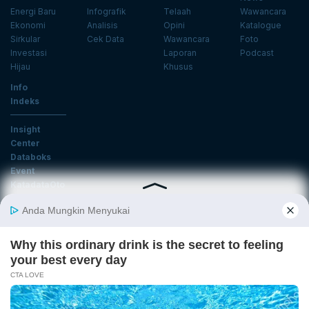
Energi Baru
Infografik
Telaah
Wawancara
Ekonomi
Analisis
Opini
Katalogue
Sirkular
Cek Data
Wawancara
Foto
Investasi
Laporan
Podcast
Hijau
Khusus
Info
Indeks
Insight
Center
Databoks
Event
KatadataOto
Langganan Newsletter
Email
Daftar
Ikuti Kami