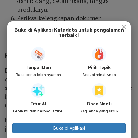
dari bidang, detail usaha, hingga
produknya.
Periksa kelengkapan dokumen
×
Memilih Pernyataan Mandiri
Buka di Aplikasi Katadata untuk pengalaman
Periksa draft perizinan usaha
terbaik!
NIB diterbitkan
Kode Apa yang Diperlukan?
Tanpa Iklan
Pilih Topik
Dalam mengakses OSS itu,
contect
Baca berita lebih nyaman
Sesuai minat Anda
creator
perlu memaskukan kode yang lebih
spesifik untuk ekosistem kreator digital. Kode
ini sudah diatur dama KLBI 2025 yang
diterbitkan BPS.
Fitur AI
Baca Nanti
Lebih mudah berbagi artikel
Bagi Anda yang sibuk
Berikut kode KBLI yang relevan berdasarkan
jenis kegiatan utama usaha:
Buka di Aplikasi