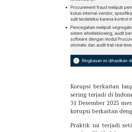
Procurement fraud meliputi pem
kolusi internal‑vendor, spesifik
sulit terdeteksi karena kontrol 
Pencegahan meliputi segregatio
sistem whistleblowing, audit 
software dengan modul Procure
otomatis dan audit trail real‑time
!
Ringkasan ini dihasilkan
Korupsi berkaitan la
sering terjadi di Indo
31 Desember 2025 menu
korupsi berkaitan den
Praktik ini terjadi se