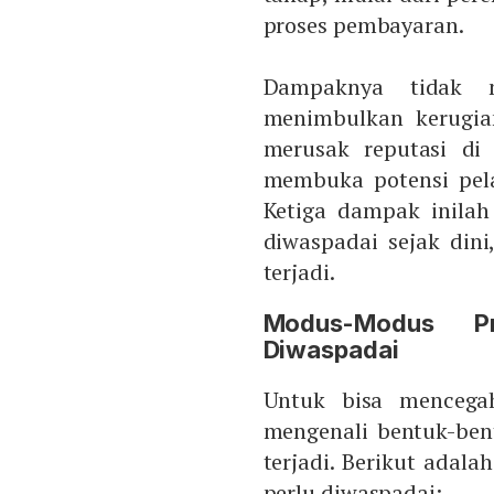
proses pembayaran.
Dampaknya tidak m
menimbulkan kerugian
merusak reputasi di
membuka potensi pela
Ketiga dampak inila
diwaspadai sejak dini
terjadi.
Modus-Modus P
Diwaspadai
Untuk bisa mencegah
mengenali bentuk-ben
terjadi. Berikut adal
perlu diwaspadai: