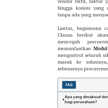
vendor fiktif, faktur
hingga komisi yang 
tanpa ada yang menya
Lantas, bagaimana ca
Ulasan berikut aka
mencegah procure
memanfaatkan
Modul
mengontrol seluruh si
masuk ke solusiny
sebenarnya procuremen
FAQ
Apa yang dimaksud den
•
bagi perusahaan?