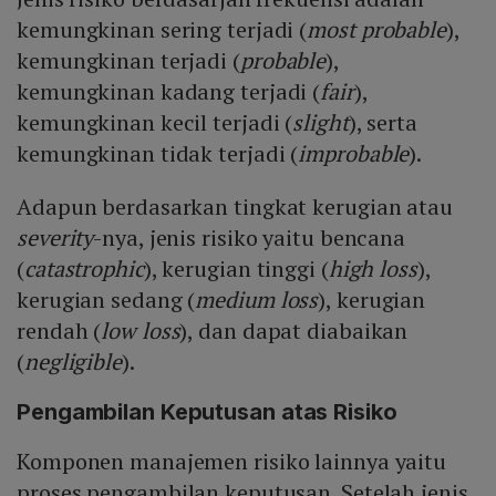
kemungkinan sering terjadi (
most probable
),
kemungkinan terjadi (
probable
),
kemungkinan kadang terjadi (
fair
),
kemungkinan kecil terjadi (
slight
), serta
kemungkinan tidak terjadi (
improbable
).
Adapun berdasarkan tingkat kerugian atau
severity
-nya, jenis risiko yaitu bencana
(
catastrophic
), kerugian tinggi (
high loss
),
kerugian sedang (
medium loss
), kerugian
rendah (
low loss
), dan dapat diabaikan
(
negligible
).
Pengambilan Keputusan atas Risiko
Komponen manajemen risiko lainnya yaitu
proses pengambilan keputusan. Setelah jenis