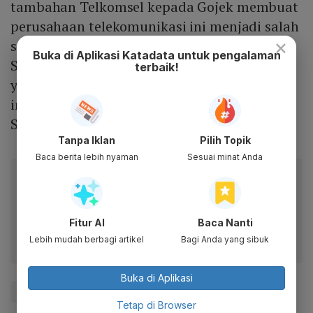
tambahan Telkomsel kepada Gojek membuat
perusahaan telekomunikasi ini menjadi salah
×
satu dari delapan investor terbesar
decacorn
.
Buka di Aplikasi Katadata untuk pengalaman
Sebelumnya, ada beberapa investor besar
terbaik!
yang berpartisipasi dalam pendanaan yakni,
induk Google, Alphabet, Alibaba, dan
Softbank.
Tanpa Iklan
Pilih Topik
Baca berita lebih nyaman
Sesuai minat Anda
Baca artikel ini lewat aplikasi mobile.
Dapatkan pengalaman membaca lebih nyaman dan nikmati
fitur menarik lainnya lewat aplikasi mobile Katadata.
Fitur AI
Baca Nanti
Lebih mudah berbagi artikel
Bagi Anda yang sibuk
Buka di Aplikasi
#TELKOM
#Telkomsel
#Gojek
Tetap di Browser