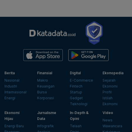
Berita
Finansial
Digital
Ekonopedia
Nasional
Makro
E-Commerce
Sejarah
Industri
Keuangan
Fintech
Ekonomi
Internasional
Bursa
Startup
Profil
Energi
Korporasi
Gadget
Istilah
Teknologi
Ekonomi
Ekonomi
Jurnalisme
In-Depth &
Video
Hijau
Data
Opini
News
Energi Baru
Infografik
Telaah
Wawancara
Ekonomi
Analisis
Opini
Katalogue