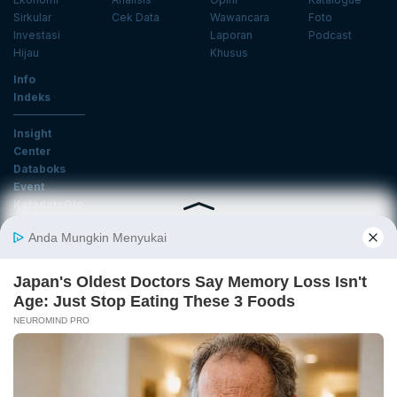
Sirkular
Cek Data
Wawancara
Foto
Investasi
Laporan
Podcast
Hijau
Khusus
Info
Indeks
Insight
Center
Databoks
Event
KatadataOto
Langganan Newsletter
Email
Daftar
Ikuti Kami