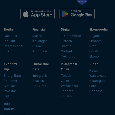
Berita
Finansial
Digital
Ekonopedia
Nasional
Makro
E-Commerce
Sejarah
Industri
Keuangan
Fintech
Ekonomi
Internasional
Bursa
Startup
Profil
Energi
Korporasi
Gadget
Istilah
Teknologi
Ekonomi
Ekonomi
Jurnalisme
In-Depth &
Video
Hijau
Data
Opini
News
Energi Baru
Infografik
Telaah
Wawancara
Ekonomi
Analisis
Opini
Katalogue
Sirkular
Cek Data
Wawancara
Foto
Investasi
Laporan
Podcast
Hijau
Khusus
Info
Indeks