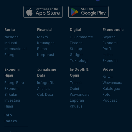
Berita
Finansial
Digital
Ekonopedia
Nasional
Makro
E-Commerce
Sejarah
Industri
Keuangan
Fintech
Ekonomi
Internasional
Bursa
Startup
Profil
Energi
Korporasi
Gadget
Istilah
Teknologi
Ekonomi
Ekonomi
Jurnalisme
In-Depth &
Video
Hijau
Data
Opini
News
Energi Baru
Infografik
Telaah
Wawancara
Ekonomi
Analisis
Opini
Katalogue
Sirkular
Cek Data
Wawancara
Foto
Investasi
Laporan
Podcast
Hijau
Khusus
Info
Indeks