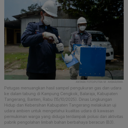
ANTARA FOTO/PUTRA M. AKBAR/RWA.
Petugas menuangkan hasil sampel pengukuran gas dan udara
ke dalam tabung di Kampung Cengkok, Balaraja, Kabupaten
Tangerang, Banten, Rabu (15/10/2025). Dinas Lingkungan
Hidup dan Kebersihan Kabupaten Tangerang melakukan uji
udara ambien untuk mengetahui kualitas udara di kawasan
permukiman warga yang diduga terdampak polusi dari aktivitas
pabrik pengolahan limbah bahan berbahaya beracun (B3).