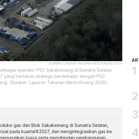
AR
(SUMBER: LAPORAN TAHUNAN MEDCOENERGI 2025).
 sebagai operator PSC Sakakemang di Sumatra Selatan
27 yang berlokasi strategis berdekatan dengan PSC
ergi. (Sumber: Laporan Tahunan MedcoEnergi 2025).
uksi gas dari Blok Sakakemang di Sumatra Selatan,
ial pada kuartal III 2027, dan mengintegrasikan gas ke
ntuk menurunkan biaya serta menghindari pembangunan