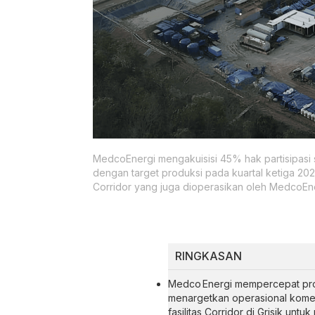
MedcoEnergi mengakuisisi 45% hak partisipasi
dengan target produksi pada kuartal ketiga 20
Corridor yang juga dioperasikan oleh MedcoEn
RINGKASAN
Medco Energi mempercepat prod
menargetkan operasional komers
fasilitas Corridor di Grisik u