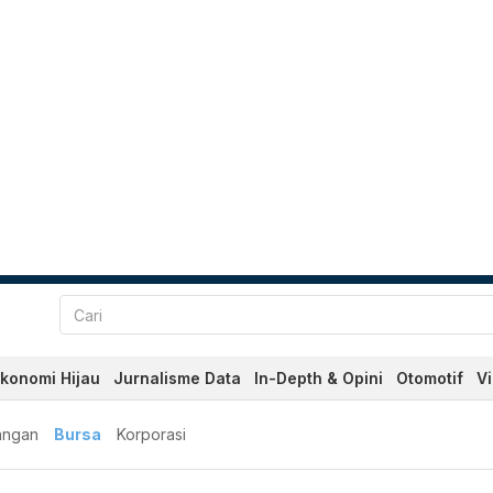
konomi Hijau
Jurnalisme Data
In-Depth & Opini
Otomotif
V
angan
Bursa
Korporasi