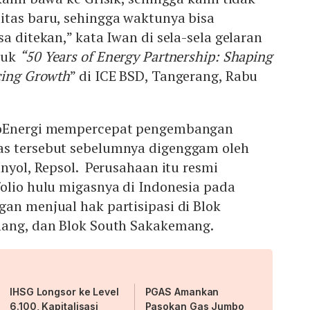
itas baru, sehingga waktunya bisa
sa ditekan,” kata Iwan di sela-sela gelaran
juk
“50 Years of Energy Partnership: Shaping
cing Growth
” di ICE BSD, Tangerang, Rabu
coEnergi mempercepat pengembangan
as tersebut sebelumnya digenggam oleh
anyol, Repsol. Perusahaan itu resmi
olio hulu migasnya di Indonesia pada
an menjual hak partisipasi di Blok
mang, dan Blok South Sakakemang.
IHSG Longsor ke Level
PGAS Amankan
6.100, Kapitalisasi
Pasokan Gas Jumbo