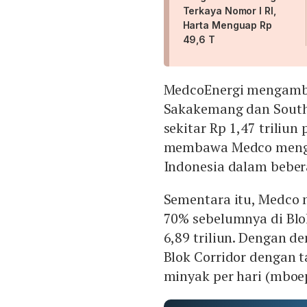
Terkaya Nomor I RI,
Harta Menguap Rp
49,6 T
MedcoEnergi mengambil 
Sakakemang dan South
sekitar Rp 1,47 triliun
membawa Medco mengua
Indonesia dalam beber
Sementara itu, Medco 
70% sebelumnya di Blok
6,89 triliun. Dengan 
Blok Corridor dengan t
minyak per hari (mboe