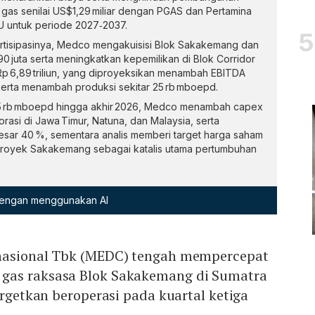
an gas senilai US$1,29 miliar dengan PGAS dan Pertamina
 untuk periode 2027‑2037.
rtisipasinya, Medco mengakuisisi Blok Sakakemang dan
 juta serta meningkatkan kepemilikan di Blok Corridor
 Rp 6,89 triliun, yang diproyeksikan menambah EBITDA
serta menambah produksi sekitar 25 rb mboepd.
65 rb mboepd hingga akhir 2026, Medco menambah capex
rasi di Jawa Timur, Natuna, dan Malaysia, serta
esar 40 %, sementara analis memberi target harga saham
i proyek Sakakemang sebagai katalis utama pertumbuhan
 dengan menggunakan AI
rnasional Tbk (MEDC) tengah mempercepat
gas raksasa Blok Sakakemang di Sumatra
argetkan beroperasi pada kuartal ketiga