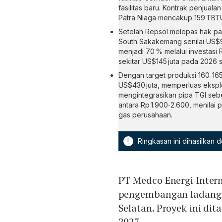
fasilitas baru. Kontrak penjual
Patra Niaga mencakup 159 TBTU
Setelah Repsol melepas hak pa
South Sakakemang senilai US$90
menjadi 70 % melalui investasi
sekitar US$145 juta pada 2026 
Dengan target produksi 160‑1
US$430 juta, memperluas eksplo
mengintegrasikan pipa TGI seb
antara Rp 1.900‑2.600, menila
gas perusahaan.
!
Ringkasan ini dihasilkan
PT Medco Energi Inte
pengembangan ladang 
Selatan. Proyek ini dit
2027.