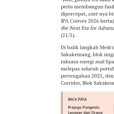
perlu membangun fasil
dipercepat,
cost
-nya bi
IPA Convex 2026 berta
the Next Era for Advan
(21/5).
Di balik langkah Med
Sakakemang, blok mig
raksasa energi asal Sp
melepas seluruh portof
pertengahan 2025, deng
Corridor, Blok Sakake
BACA JUGA
Prajogo Pangestu
Lengser dari Orang