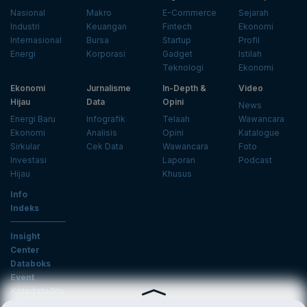
Nasional
Makro
E-Commerce
Sejarah
Industri
Keuangan
Fintech
Ekonomi
Internasional
Bursa
Startup
Profil
Energi
Korporasi
Gadget
Istilah
Teknologi
Ekonomi
Ekonomi
Jurnalisme
In-Depth &
Video
Hijau
Data
Opini
News
Energi Baru
Infografik
Telaah
Wawancara
Ekonomi
Analisis
Opini
Katalogue
Sirkular
Cek Data
Wawancara
Foto
Investasi
Laporan
Podcast
Hijau
Khusus
Info
Indeks
Insight
Center
Databoks
Event
KatadataOto