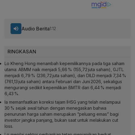
Audio Berita
1:12
RINGKASAN
Lo Kheng Hong menambah kepemilikannya pada tiga saham
utama: ABMM naik menjadi 5,66 % (155,72 juta saham), GJTL
menjadi 6,79 % (236,72 juta saham), dan DILD menjadi 7,34 %
(761,13 juta saham) antara Februari dan Juni 2026, sekaligus
mengurangi sedikit kepemilikan BMTR dari 6,44 % menjadi
6,43 %.
Ia memanfaatkan koreksi tajam IHSG yang telah melampaui
30 % sejak awal tahun dengan menegaskan bahwa
penurunan harga saham merupakan “peluang emas” bagi
investor jangka panjang, bukan saat untuk melakukan cut
loss.
Lo menilai sektor perbankan tetap menjanjikan berkat