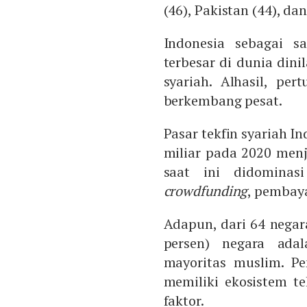
(46), Pakistan (44), dan
Indonesia sebagai s
terbesar di dunia dini
syariah. Alhasil, per
berkembang pesat.
Pasar tekfin syariah I
miliar pada 2020 menja
saat ini didominas
crowdfunding
, pembaya
Adapun, dari 64 negara
persen) negara ada
mayoritas muslim. Pe
memiliki ekosistem te
faktor.