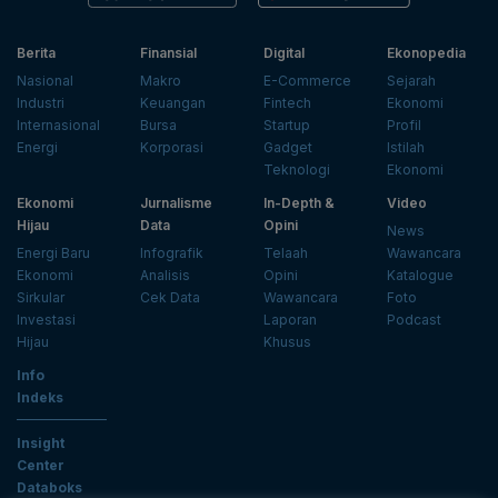
Berita
Finansial
Digital
Ekonopedia
Nasional
Makro
E-Commerce
Sejarah
Industri
Keuangan
Fintech
Ekonomi
Internasional
Bursa
Startup
Profil
Energi
Korporasi
Gadget
Istilah
Teknologi
Ekonomi
Ekonomi
Jurnalisme
In-Depth &
Video
Hijau
Data
Opini
News
Energi Baru
Infografik
Telaah
Wawancara
Ekonomi
Analisis
Opini
Katalogue
Sirkular
Cek Data
Wawancara
Foto
Investasi
Laporan
Podcast
Hijau
Khusus
Info
Indeks
Insight
Center
Databoks