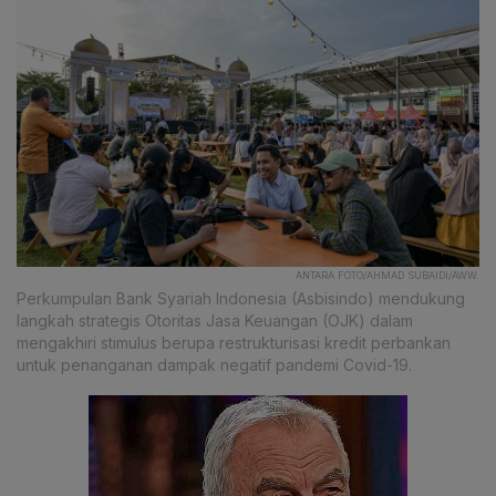
ANTARA FOTO/AHMAD SUBAIDI/AWW.
Perkumpulan Bank Syariah Indonesia (Asbisindo) mendukung
langkah strategis Otoritas Jasa Keuangan (OJK) dalam
mengakhiri stimulus berupa restrukturisasi kredit perbankan
untuk penanganan dampak negatif pandemi Covid-19.