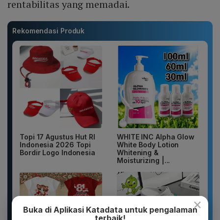
rentabilitas yang memadai.
Rekomendasi Produk
Topi 17 Agustus Hut RI
WHITE INC Alpha Glow
Indonesia 2026 Topi
White Body Lotion
Bordir Logo Indonesia
Whitening &
Moisturizing |...
×
Buka di Aplikasi Katadata untuk pengalaman
terbaik!