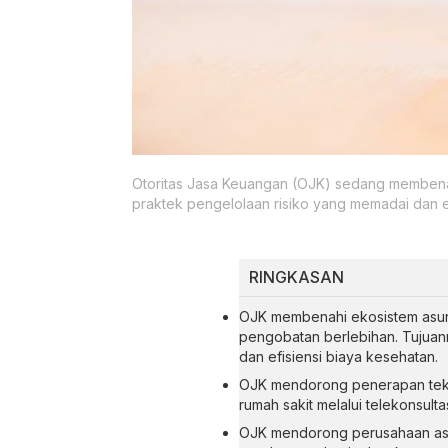
Otoritas Jasa Keuangan (OJK) sedang membena
praktek pengelolaan risiko yang memadai dan e
RINGKASAN
OJK membenahi ekosistem asura
pengobatan berlebihan. Tujua
dan efisiensi biaya kesehatan.
OJK mendorong penerapan tekno
rumah sakit melalui telekonsult
OJK mendorong perusahaan as