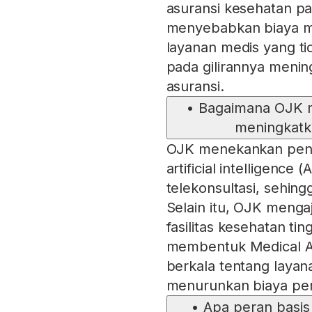
asuransi kesehatan pa
menyebabkan biaya 
layanan medis yang ti
pada gilirannya meni
asuransi.
•
Bagaimana OJK m
meningkatka
OJK menekankan pengg
artificial intelligenc
telekonsultasi, sehin
Selain itu, OJK meng
fasilitas kesehatan tin
membentuk Medical A
berkala tentang layan
menurunkan biaya pe
•
Apa peran basis