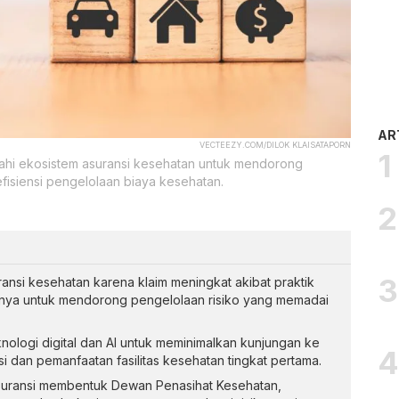
AR
VECTEEZY.COM/DILOK KLAISATAPORN
hi ekosistem asuransi kesehatan untuk mendorong
fisiensi pengelolaan biaya kesehatan.
nsi kesehatan karena klaim meningkat akibat praktik
nnya untuk mendorong pengelolaan risiko yang memadai
logi digital dan AI untuk meminimalkan kunjungan ke
asi dan pemanfaatan fasilitas kesehatan tingkat pertama.
uransi membentuk Dewan Penasihat Kesehatan,