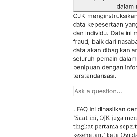
dalam 
OJK menginstruksika
data kepesertaan yang
dan individu. Data ini 
fraud, baik dari nasa
data akan dibagikan a
seluruh pemain dalam 
penipuan dengan info
terstandarisasi.
!
FAQ ini dihasilkan d
"Saat ini, OJK juga me
tingkat pertama seper
kesehatan," kata Ogi d