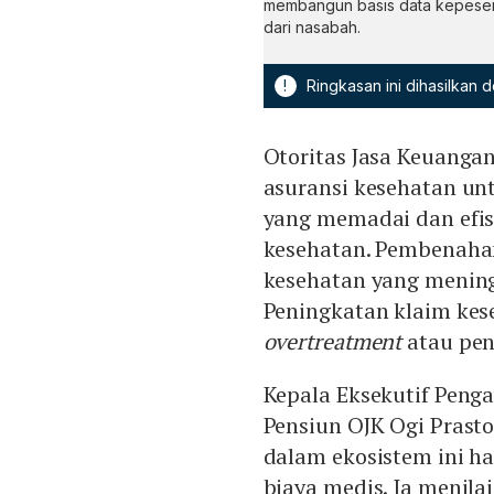
membangun basis data kepesert
dari nasabah.
!
Ringkasan ini dihasilkan
Otoritas Jasa Keuanga
asuransi kesehatan un
yang memadai dan efis
kesehatan. Pembenahan
kesehatan yang mening
Peningkatan klaim kes
overtreatment
atau pen
Kepala Eksekutif Peng
Pensiun OJK Ogi Prast
dalam ekosistem ini h
biaya medis. Ia menila