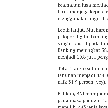
keamanan juga menjadi
terus menjaga keperca
menggunakan digital b
Lebih lanjut, Mucharo
pelopor digital bankin
sangat positif pada ta
Banking meningkat 38,
menjadi 10,8 juta pen
Total transaksi tahun
tahunan menjadi 434 ju
naik 31,9 persen (yoy).
Bahkan, BNI mampu mem
pada masa pandemi tah
memiliki 443 jenis la