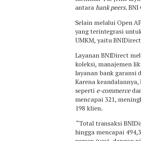
antara
bank peers
. BNI
Selain melalui Open AP
yang terintegrasi untu
UMKM, yaitu BNIDirect
Layanan BNIDirect me
koleksi, manajemen lik
layanan bank garansi d
Karena keandalannya, B
seperti
e-commerce
da
mencapai 321, meningk
198 klien.
“Total transaksi BNID
hingga mencapai 494,3
persen (yoy), dengan ni