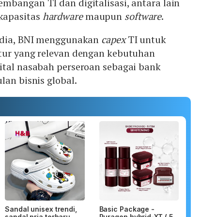
mbangan TI dan digitalisasi, antara lain
kapasitas
hardware
maupun
software
.
 dia, BNI menggunakan
capex
TI untuk
tur yang relevan dengan kebutuhan
ital nasabah perseroan sebagai bank
lan bisnis global.
Sandal unisex trendi,
Basic Package -
sandal pria terbaru.
Puragen hybrid-XT ( 5