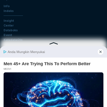
Info
Indeks
Insight
Center
Databoks
Event
KatadataOto
Langganan Newsletter
Email
Daftar
Ikuti Kami
Tentang Katadata
Advertising
Karier
Pedoman Media Siber
Kebijakan Privasi
Disclaimer
Hubungi Kami
©2025 Katadata. Hak cipta dilindungi Undang-undang.