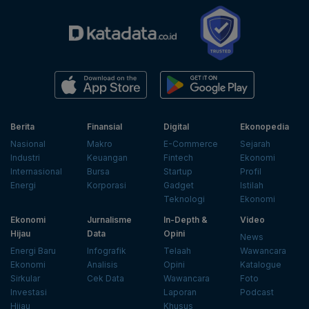
Berita
Finansial
Digital
Ekonopedia
Nasional
Makro
E-Commerce
Sejarah
Industri
Keuangan
Fintech
Ekonomi
Internasional
Bursa
Startup
Profil
Energi
Korporasi
Gadget
Istilah
Teknologi
Ekonomi
Ekonomi
Jurnalisme
In-Depth &
Video
Hijau
Data
Opini
News
Energi Baru
Infografik
Telaah
Wawancara
Ekonomi
Analisis
Opini
Katalogue
Sirkular
Cek Data
Wawancara
Foto
Investasi
Laporan
Podcast
Hijau
Khusus