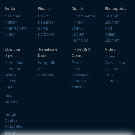
Berita
Finansial
Digital
Ekonopedia
Nasional
Makro
E-Commerce
Sejarah
Industri
Keuangan
Fintech
Ekonomi
Internasional
Bursa
Startup
Profil
Energi
Korporasi
Gadget
Istilah
Teknologi
Ekonomi
Ekonomi
Jurnalisme
In-Depth &
Video
Hijau
Data
Opini
News
Energi Baru
Infografik
Telaah
Wawancara
Ekonomi
Analisis
Opini
Katalogue
Sirkular
Cek Data
Wawancara
Foto
Investasi
Laporan
Podcast
Hijau
Khusus
Info
Indeks
Insight
Center
Databoks
Event