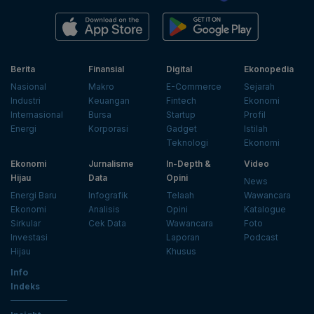
Berita
Finansial
Digital
Ekonopedia
Nasional
Makro
E-Commerce
Sejarah
Industri
Keuangan
Fintech
Ekonomi
Internasional
Bursa
Startup
Profil
Energi
Korporasi
Gadget
Istilah
Teknologi
Ekonomi
Ekonomi
Jurnalisme
In-Depth &
Video
Hijau
Data
Opini
News
Energi Baru
Infografik
Telaah
Wawancara
Ekonomi
Analisis
Opini
Katalogue
Sirkular
Cek Data
Wawancara
Foto
Investasi
Laporan
Podcast
Hijau
Khusus
Info
Indeks