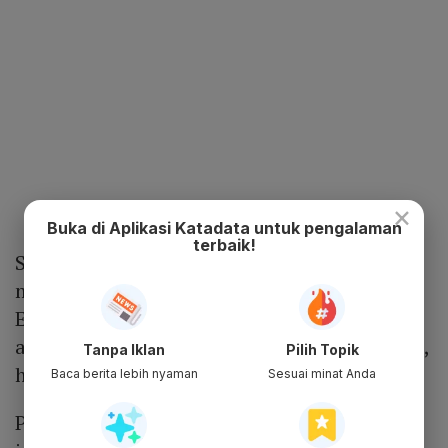
×
Buka di Aplikasi Katadata untuk pengalaman
terbaik!
Seperti diketahui, DCI Indonesia
mencatatkan saham perdana di papan Bursa
Efek Indonesia (BEI) pada awal 2021. Dari
awal melantai di pasar modal hingga saat ini,
Tanpa Iklan
Pilih Topik
harga sahamnya melesat nyaris 11.000%.
Baca berita lebih nyaman
Sesuai minat Anda
Pada Juli 2021, emiten penyedia data center