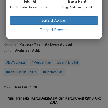
Fitur AI
Baca Nanti
Baca artikel ini lewat aplikasi mobile.
Lebih mudah berbagi artikel
Bagi Anda yang sibuk
Dapatkan pengalaman membaca lebih nyaman dan nikmati
fitur menarik lainnya lewat aplikasi mobile Katadata.
Buka di Aplikasi
Tetap di Browser
Reporter:
Patricia Yashinta Desy Abigail
Editor:
Syahrizal Sidik
#BCA Digital
#Perbankan
#Bank Digital
#Kartu Debit Online
#Update Me
CEK JUGA DATA INI