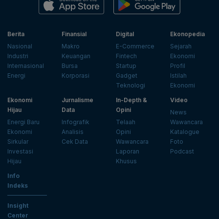
Berita
Finansial
Digital
Ekonopedia
Nasional
Makro
E-Commerce
Sejarah
Industri
Keuangan
Fintech
Ekonomi
Internasional
Bursa
Startup
Profil
Energi
Korporasi
Gadget
Istilah
Teknologi
Ekonomi
Ekonomi
Jurnalisme
In-Depth &
Video
Hijau
Data
Opini
News
Energi Baru
Infografik
Telaah
Wawancara
Ekonomi
Analisis
Opini
Katalogue
Sirkular
Cek Data
Wawancara
Foto
Investasi
Laporan
Podcast
Hijau
Khusus
Info
Indeks
Insight
Center