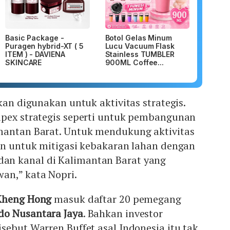
Basic Package -
Botol Gelas Minum
Puragen hybrid-XT ( 5
Lucu Vacuum Flask
ITEM ) - DAVIENA
Stainless TUMBLER
SKINCARE
900ML Coffee...
kan digunakan untuk aktivitas strategis.
apex strategis seperti untuk pembangunan
mantan Barat. Untuk mendukung aktivitas
an untuk mitigasi kebakaran lahan dengan
n kanal di Kalimantan Barat yang
an,” kata Nopri.
Kheng Hong
masuk daftar 20 pemegang
do Nusantara Jaya
. Bahkan investor
sebut Warren Buffet asal Indonesia itu tak