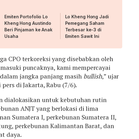
Emiten Portofolio Lo
Lo Kheng Hong Jadi
Kheng Hong Austindo
Pemegang Saham
Beri Pinjaman ke Anak
Terbesar ke-3 di
Usaha
Emiten Sawit Ini
rga CPO terkoreksi yang disebabkan oleh
emasuki puncaknya, kami mempercayai
 dalam jangka panjang masih
bullish
,” ujar
pers di Jakarta, Rabu (7/6).
n dialokasikan untuk kebutuhan rutin
ebunan ANJT yang berlokasi di lima
unan Sumatera I, perkebunan Sumatera II,
tung, perkebunan Kalimantan Barat, dan
t daya.