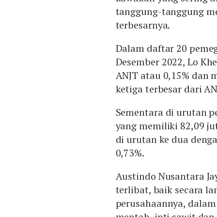
tanggung-tanggung m
terbesarnya.
Dalam daftar 20 pemeg
Desember 2022, Lo Kh
ANJT atau 0,15% dan 
ketiga terbesar dari AN
Sementara di urutan p
yang memiliki 82,09 ju
di urutan ke dua deng
0,73%.
Austindo Nusantara J
terlibat, baik secara 
perusahaannya, dalam 
mentah, inti sawit dan