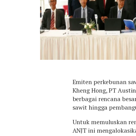
Emiten perkebunan saw
Kheng Hong, PT Austi
berbagai rencana besar
sawit hingga pembangu
Untuk memuluskan ren
ANJT ini mengalokasik