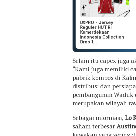
DXPRO - Jersey
Reguler HUT RI
Kemerdekaan
Indonesia Collection
Drop 1...
Selain itu capex juga a
“Kami juga memiliki c
pabrik kompos di Kali
distribusi dan persiap
pembangunan Waduk da
merupakan wilayah raw
Sebagai informasi,
Lo 
saham terbesar
Austin
kawakan yang sering di