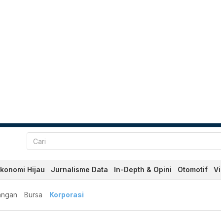
konomi Hijau
Jurnalisme Data
In-Depth & Opini
Otomotif
V
angan
Bursa
Korporasi