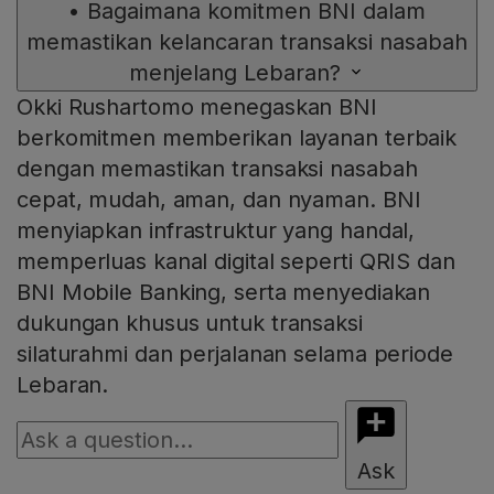
•
Bagaimana komitmen BNI dalam
memastikan kelancaran transaksi nasabah
menjelang Lebaran?
Okki Rushartomo menegaskan BNI
berkomitmen memberikan layanan terbaik
dengan memastikan transaksi nasabah
cepat, mudah, aman, dan nyaman. BNI
menyiapkan infrastruktur yang handal,
memperluas kanal digital seperti QRIS dan
BNI Mobile Banking, serta menyediakan
dukungan khusus untuk transaksi
silaturahmi dan perjalanan selama periode
Lebaran.
Ask