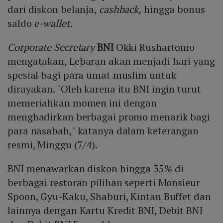
dari diskon belanja,
cashback,
hingga bonus
saldo
e-wallet.
Corporate Secretary
BNI
Okki Rushartomo
mengatakan, Lebaran akan menjadi hari yang
spesial bagi para umat muslim untuk
dirayakan. "Oleh karena itu BNI ingin turut
memeriahkan momen ini dengan
menghadirkan berbagai promo menarik bagi
para nasabah," katanya dalam keterangan
resmi, Minggu (7/4).
BNI menawarkan diskon hingga 35% di
berbagai restoran pilihan seperti Monsieur
Spoon, Gyu-Kaku, Shaburi, Kintan Buffet dan
lainnya dengan Kartu Kredit BNI, Debit BNI