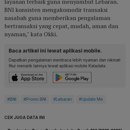
layanan terbaik guna menyambut Lebaran.
BNI konsisten mengakomodir transaksi
nasabah guna memberikan pengalaman
bertransaksi yang cepat, mudah, aman dan
nyaman," kata Okki.
Baca artikel ini lewat aplikasi mobile.
Dapatkan pengalaman membaca lebih nyaman dan nikmati
fitur menarik lainnya lewat aplikasi mobile Katadata.
#BNI
#Promo BNI
#Lebaran
#Update Me
CEK JUGA DATA INI