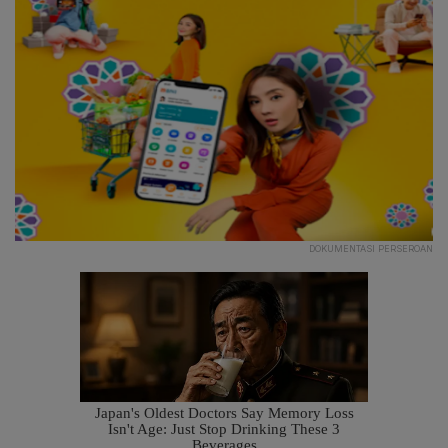
DOKUMENTASI PERSEROAN