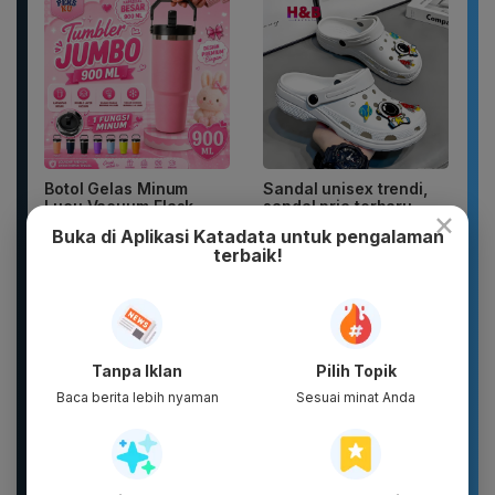
Botol Gelas Minum
Sandal unisex trendi,
Lucu Vacuum Flask
sandal pria terbaru.
×
Stainless TUMBLER
Motif kartun berpendar.
Buka di Aplikasi Katadata untuk pengalaman
900ML Coffee...
terbaik!
Tanpa Iklan
Pilih Topik
Baca berita lebih nyaman
Sesuai minat Anda
New 2026 Pamelo.id
DIKIRIM 2 BOTOL
Setelan Anak 17
PARFUM SCARLETT