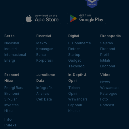
Berita
Finansial
Digital
Ekonopedia
Nasional
Makro
E-Commerce
Sejarah
Industri
Keuangan
Fintech
Ekonomi
Internasional
Bursa
Startup
Profil
Energi
Korporasi
Gadget
Istilah
Teknologi
Ekonomi
Ekonomi
Jurnalisme
In-Depth &
Video
Hijau
Data
Opini
News
Energi Baru
Infografik
Telaah
Wawancara
Ekonomi
Analisis
Opini
Katalogue
Sirkular
Cek Data
Wawancara
Foto
Investasi
Laporan
Podcast
Hijau
Khusus
Info
Indeks