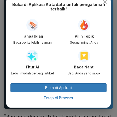
×
Buka di Aplikasi Katadata untuk pengalaman
terbaik!
New 2026 Pamelo.id
Topi 17 Agustus Hut RI
Setelan Anak 17
Indonesia 2026 Topi
Agustus Dirgahayu 81
Bordir Logo Indonesia
2026 Katun...
Tanpa Iklan
Pilih Topik
Baca berita lebih nyaman
Sesuai minat Anda
Fitur AI
Baca Nanti
Lebih mudah berbagi artikel
Bagi Anda yang sibuk
Buka di Aplikasi
Botol Gelas Minum
tissu jolly pop up, jolly
Lucu Vacuum Flask
250 shet, jolly 200shet
Stainless TUMBLER
Tetap di Browser
900ML Coffee...
“Bersama dengan Telin, kami berharap dapat