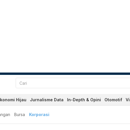
konomi Hijau
Jurnalisme Data
In-Depth & Opini
Otomotif
V
angan
Bursa
Korporasi