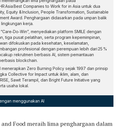
ood memenangkan lima penghargaan pada
HR Asia Best Companies to Work for in Asia untuk dua
sity, Equity & Inclusion, People Transformation, Sustainable
ent Award. Penghargaan didasarkan pada umpan balik
 lingkungan kerja.
“Care‑Do‑Win”, menyediakan platform SMILE dengan
an, tiga pusat pelatihan, serta program kepemimpinan,
wan difokuskan pada kesehatan, keselamatan,
gembangan profesional dengan perempuan lebih dari 25 %
ncakup rekrutmen berbasis AI, sistem pemantauan
erbasis blockchain.
d menerapkan Zero Burning Policy sejak 1997 dan prinsip
a Collective for Impact untuk iklim, alam, dan
SE, Sawit Terampil, dan Bright Future Initiative yang
ta usaha lokal.
 dengan menggunakan AI
s and Food meraih lima penghargaan dalam