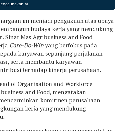
jakan Tanpaakar (Zero Burning Policy) sejak 1997,
 menggunakan AI
ation, No Peat, No Exploitation), dan pada 2025
ctive for Impact yang membimbing inisiatif iklim, alam,
hargaan ini menjadi pengakuan atas upaya
emberdayaan seperti RISE, Sawit Terampil, dan Bright
mperkuat kesejahteraan petani dan pelaku usaha lokal.
membangun budaya kerja yang mendukung
 Sinar Mas Agribusiness and Food
erja
Care-Do-Win
yang berfokus pada
epada karyawan sepanjang perjalanan
vasi, serta membantu karyawan
tribusi terhadap kinerja perusahaan.
Head of Organisation and Workforce
ribusiness and Food, mengatakan
 mencerminkan komitmen perusahaan
ngkungan kerja yang mendukung
u.
cerminkan upaya kami dalam menciptakan