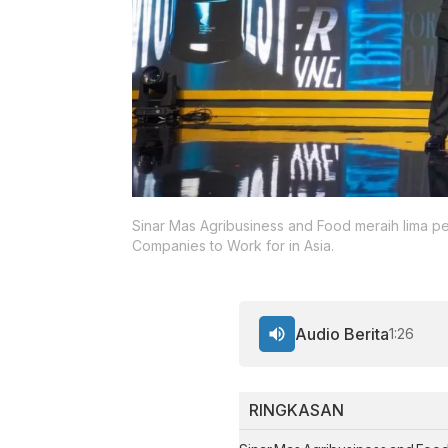
Sinar Mas Agribusiness and Food meraih lima 
Companies to Work for in Asia.
Audio Berita
1:26
RINGKASAN