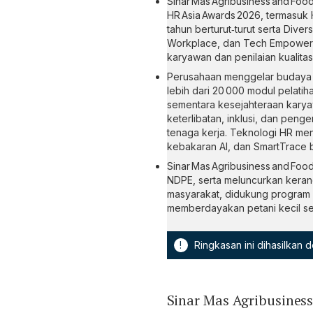
Sinar Mas Agribusiness and F
HR Asia Awards 2026, termasuk 
tahun berturut‑turut serta Diver
Workplace, dan Tech Empowerm
karyawan dan penilaian kualitas
Perusahaan menggelar budaya 
lebih dari 20 000 modul pelatih
sementara kesejahteraan karya
keterlibatan, inklusi, dan pen
tenaga kerja. Teknologi HR me
kebakaran AI, dan SmartTrace b
Sinar Mas Agribusiness and Foo
NDPE, serta meluncurkan kerangk
masyarakat, didukung program RI
memberdayakan petani kecil ser
!
Ringkasan ini dihasilkan
Sinar Mas Agribusines