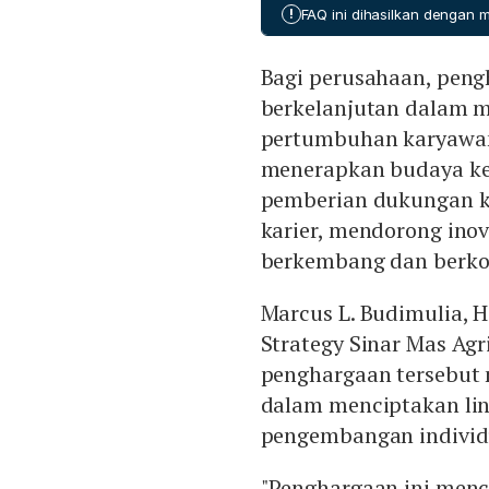
Mas telah menerapkan Kebi
!
FAQ ini dihasilkan dengan
prinsip NDPE (No Deforest
meluncurkan kerangka Colle
Bagi perusahaan, peng
dan masyarakat. Program p
Future Initiative turut me
berkelanjutan dalam 
pertumbuhan karyawan.
menerapkan budaya k
pemberian dukungan k
karier, mendorong ino
berkembang dan berkon
Marcus L. Budimulia, 
Strategy Sinar Mas Ag
penghargaan tersebut
dalam menciptakan li
pengembangan individ
"Penghargaan ini men