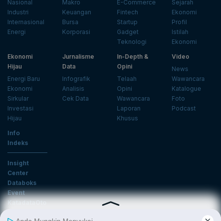
Nasional
Makro
E-Commerce
Sejarah
Industri
Keuangan
Fintech
Ekonomi
Internasional
Bursa
Startup
Profil
Energi
Korporasi
Gadget
Istilah
Teknologi
Ekonomi
Ekonomi
Jurnalisme
In-Depth &
Video
Hijau
Data
Opini
News
Energi Baru
Infografik
Telaah
Wawancara
Ekonomi
Analisis
Opini
Katalogue
Sirkular
Cek Data
Wawancara
Foto
Investasi
Laporan
Podcast
Hijau
Khusus
Info
Indeks
Insight
Center
Databoks
Event
KatadataOto